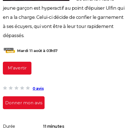
City break
Voyage de noces
Climat
Destinations
Voyage nature
Forum
+
PHOTO
jeune garçon est hyperactif au point d'épuiser Ulfin qui
en a la charge. Celui-ci décide de confier le garnement
GUIDES D'ACHAT
à ses écuyers, qui vont être à leur tour rapidement
BONS PLANS
dépassés.
CARTE DE VOEUX
Mardi 11 août à 03h57
Carte Bonne année
Carte Pâques
Carte de Noël
Carte Saint-Valentin
Carte d'anniversaire
DICTIONNAIRE
Biographies
Expressions
Dictionnaire
Citations
Proverbes
PROGRAMME TV
M'avertir
COPAINS D'AVANT
Se connecter
Collèges
Universités
Service militaire
S'inscrire
Lycées
Primaires
Entreprises
Avis de recherche
AVIS DE DÉCÈS
0 avis
FORUM
Donner mon avis
Lifestyle
Sport
Television
Cinema
Bricolage
Culture
Auto
Voyage
Durée
11 minutes