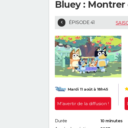
Bluey : Montrer 
ÉPISODE 41
SAIS
Mardi 11 août à 18h45
M'avertir
de la diffusion !
Durée
10 minutes