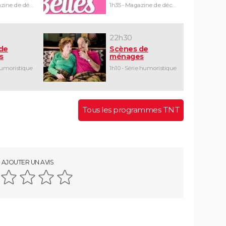
1h30 - Magazine de découvertes
1h35 - Magazine de découvertes
22h30
de
Scènes de
s
ménages
humoristique
1h10 - Série humoristique
Tous les programmes TNT
AJOUTER UN AVIS