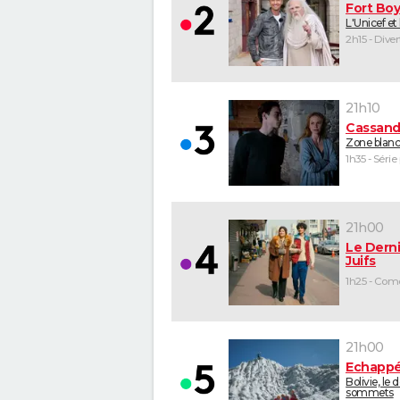
Fort Bo
L'Unicef et
2h15 - Dive
21h10
Cassand
Zone blan
1h35 - Série
21h00
Le Derni
Juifs
21h00
Echappé
Bolivie, le 
sommets