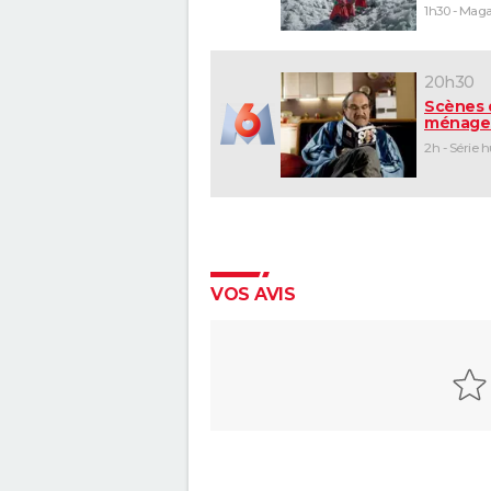
20h30
Scènes 
ménage
2h - Série 
VOS AVIS