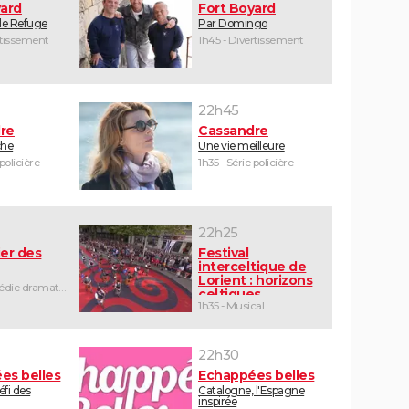
yard
Fort Boyard
 le Refuge
Par Domingo
rtissement
1h45 - Divertissement
22h45
re
Cassandre
che
Une vie meilleure
 policière
1h35 - Série policière
22h25
er des
Festival
interceltique de
Lorient : horizons
1h25 - Comédie dramatique
celtiques
1h35 - Musical
22h30
es belles
Echappées belles
défi des
Catalogne, l'Espagne
inspirée