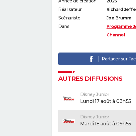
Année de création
2023
Réalisateur
Richard Jeffe
Scénariste
Joe Brumm
Dans
Programme J
Channel
Partager sur Fa
AUTRES DIFFUSIONS
Disney Junior
lundi 17 août à 03h55
Disney Junior
mardi 18 août à 09h55