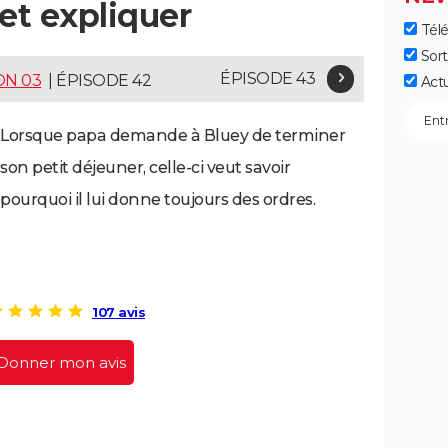
et expliquer
Télé
Sort
ÉPISODE 43
ON 03
| ÉPISODE 42
Act
Lorsque papa demande à Bluey de terminer
son petit déjeuner, celle-ci veut savoir
pourquoi il lui donne toujours des ordres.
107 avis
Donner mon avis