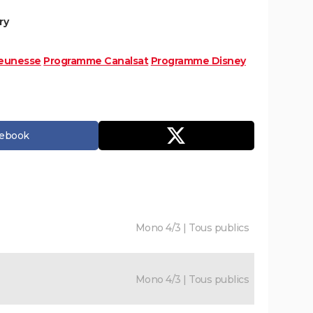
ry
eunesse
Programme Canalsat
Programme Disney
cebook
Mono 4/3 | Tous publics
Mono 4/3 | Tous publics