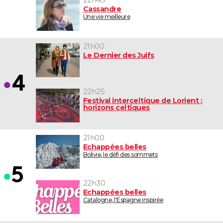
22h45
Cassandre
Une vie meilleure
21h00
Le Dernier des Juifs
22h25
Festival interceltique de Lorient :
horizons celtiques
21h00
Echappées belles
Bolivie, le défi des sommets
22h30
Echappées belles
Catalogne, l'Espagne inspirée