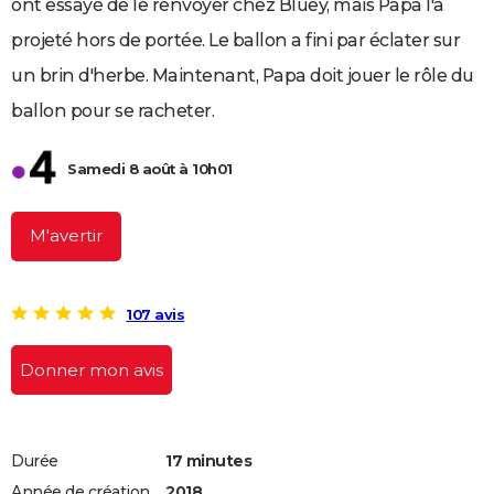
ont essayé de le renvoyer chez Bluey, mais Papa l'a
City break
Voyage de noces
Climat
Destinations
Voyage nature
Forum
+
PHOTO
projeté hors de portée. Le ballon a fini par éclater sur
GUIDES D'ACHAT
un brin d'herbe. Maintenant, Papa doit jouer le rôle du
ballon pour se racheter.
BONS PLANS
CARTE DE VOEUX
Samedi 8 août à 10h01
Carte Bonne année
Carte Pâques
Carte de Noël
Carte Saint-Valentin
Carte d'anniversaire
DICTIONNAIRE
M'avertir
Biographies
Expressions
Dictionnaire
Citations
Proverbes
PROGRAMME TV
COPAINS D'AVANT
107 avis
Se connecter
Collèges
Universités
Service militaire
S'inscrire
Lycées
Primaires
Entreprises
Avis de recherche
AVIS DE DÉCÈS
Donner mon avis
FORUM
Lifestyle
Sport
Television
Cinema
Bricolage
Culture
Auto
Voyage
Durée
17 minutes
Année de création
2018