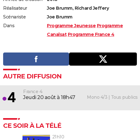
Réalisateur
Joe Brumm, Richard Jeffery
Scénariste
Joe Brumm
Dans
Programme Jeunesse
Programme
Canalsat
Programme France 4
AUTRE DIFFUSION
France 4
Mono 4/3 | Tous publics
jeudi 20 août à 18h47
CE SOIR À LA TÉLÉ
21h10