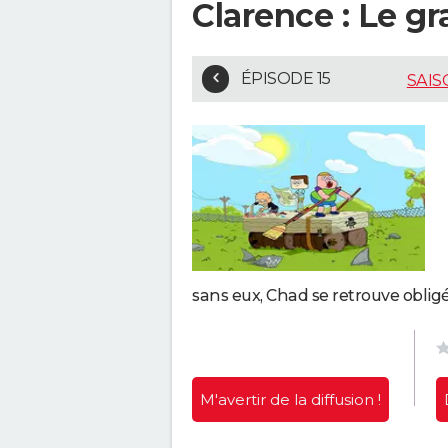
Clarence : Le g
ÉPISODE 15
SAIS
sans eux, Chad se retrouve oblig
M'avertir
de la diffusion !