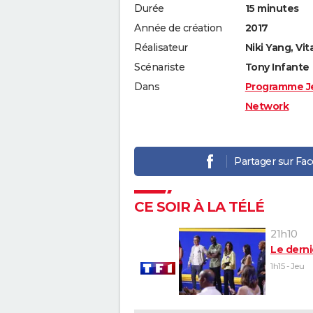
Durée
15 minutes
Année de création
2017
Réalisateur
Niki Yang, Vit
Scénariste
Tony Infante
Dans
Programme J
Network
Partager sur Fa
CE SOIR À LA TÉLÉ
21h10
Le derni
1h15 - Jeu