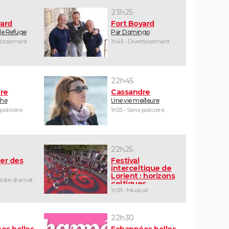
23h25
yard
Fort Boyard
 le Refuge
Par Domingo
rtissement
1h45 - Divertissement
22h45
re
Cassandre
che
Une vie meilleure
 policière
1h35 - Série policière
22h25
er des
Festival
interceltique de
Lorient : horizons
1h25 - Comédie dramatique
celtiques
1h35 - Musical
22h30
es belles
Echappées belles