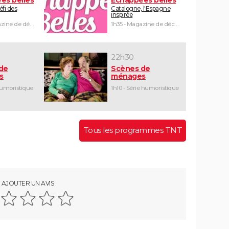
défi des
Catalogne, l'Espagne
inspirée
1h30 - Magazine de découvertes
1h35 - Magazine de découvertes
22h30
de
Scènes de
s
ménages
humoristique
1h10 - Série humoristique
Tous les programmes TNT
AJOUTER UN AVIS