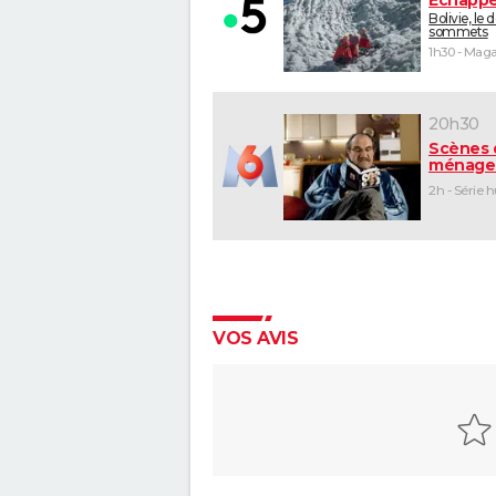
Bolivie, le 
sommets
20h30
Scènes 
ménage
2h - Série 
VOS AVIS