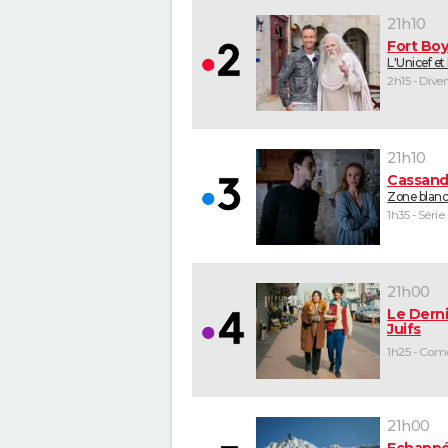
21h10
Fort Bo
L'Unicef et
2h15 - Dive
21h10
Cassand
Zone blan
1h35 - Série
21h00
Le Derni
Juifs
21h00
Echappé