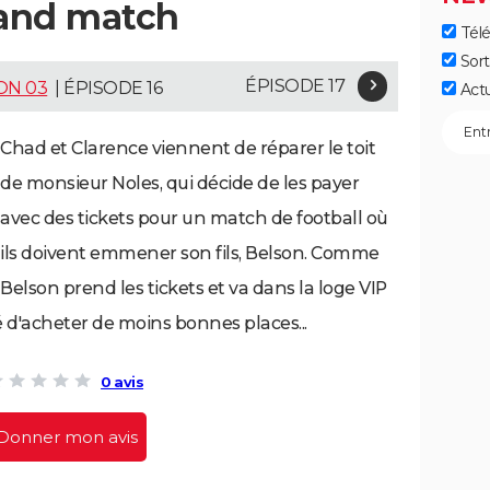
rand match
Télé
Sort
ÉPISODE 17
ON 03
| ÉPISODE 16
Act
Chad et Clarence viennent de réparer le toit
de monsieur Noles, qui décide de les payer
avec des tickets pour un match de football où
ils doivent emmener son fils, Belson. Comme
Belson prend les tickets et va dans la loge VIP
é d'acheter de moins bonnes places...
0 avis
Donner mon avis