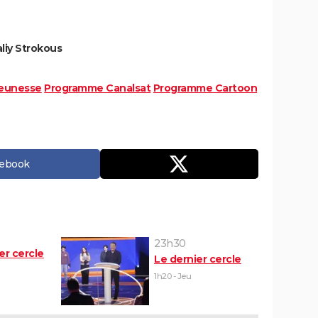
aliy Strokous
eunesse
Programme Canalsat
Programme Cartoon
cebook
23h30
er cercle
Le dernier cercle
1h20 - Jeu