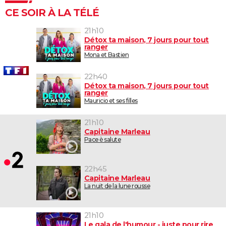
CE SOIR À LA TÉLÉ
21h10
Détox ta maison, 7 jours pour tout
ranger
Mona et Bastien
22h40
Détox ta maison, 7 jours pour tout
ranger
Mauricio et ses filles
21h10
Capitaine Marleau
Pace è salute
22h45
Capitaine Marleau
La nuit de la lune rousse
21h10
Le gala de l'humour - juste pour rire