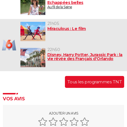
Echappées belles
Au fil de la Seine
21h05
Miraculous : Le film
22h50
Disney, Harry Potter, Jurassic Park : la
vie rêvée des Français d'Orlando
Tous les programmes TNT
VOS AVIS
AJOUTER UN AVIS