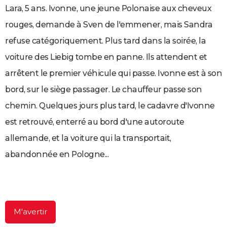
Lara, 5 ans. Ivonne, une jeune Polonaise aux cheveux
City break
Voyage de noces
Climat
Destinations
Voyage nature
Forum
+
PHOTO
rouges, demande à Sven de l'emmener, mais Sandra
GUIDES D'ACHAT
refuse catégoriquement. Plus tard dans la soirée, la
BONS PLANS
voiture des Liebig tombe en panne. Ils attendent et
arrêtent le premier véhicule qui passe. Ivonne est à son
CARTE DE VOEUX
bord, sur le siège passager. Le chauffeur passe son
Carte Bonne année
Carte Pâques
Carte de Noël
Carte Saint-Valentin
Carte d'anniversaire
DICTIONNAIRE
chemin. Quelques jours plus tard, le cadavre d'Ivonne
Biographies
Expressions
Dictionnaire
Citations
Proverbes
PROGRAMME TV
est retrouvé, enterré au bord d'une autoroute
COPAINS D'AVANT
allemande, et la voiture qui la transportait,
abandonnée en Pologne...
Se connecter
Collèges
Universités
Service militaire
S'inscrire
Lycées
Primaires
Entreprises
Avis de recherche
AVIS DE DÉCÈS
FORUM
Lifestyle
Sport
Television
Cinema
Bricolage
Culture
Auto
Voyage
M'avertir