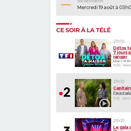
Nickelodéon
mercredi 19 août à 03h
CE SOIR À LA TÉLÉ
21h10
Détox t
7 jours 
ranger
Mona et Ba
1h30 - Télér
21h10
Capitai
Pace è sal
1h35 - Série
21h10
Le gala 