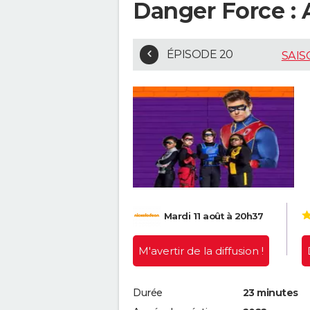
Danger Force :
ÉPISODE 20
SAIS
Mardi 11 août à 20h37
M'avertir
de la diffusion !
Durée
23 minutes