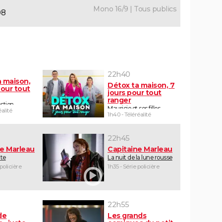
Mono 16/9 | Tous publics
08
22h40
a maison,
Détox ta maison, 7
pour tout
jours pour tout
ranger
stien
Mauricio et ses filles
éalité
1h40 - Téléréalité
22h45
ne Marleau
Capitaine Marleau
ute
La nuit de la lune rousse
 policière
1h35 - Série policière
22h55
de
Les grands