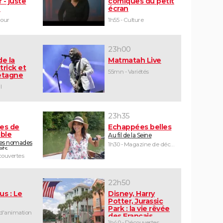
 - juste
comiques du petit
e
écran
mour
1h55 - Culture
23h00
de la
Matmatah Live
trick et
55mn - Variétés
retagne
l
23h35
tes de
Echappées belles
ible
Au fil de la Seine
les nomades
1h30 - Magazine de découvertes
ets
ouvertes
22h50
us : Le
Disney, Harry
Potter, Jurassic
Park : la vie rêvée
 d'animation
des Français
1h40 - Découvertes