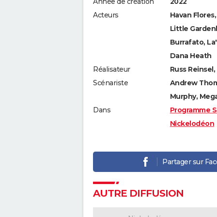
Année de création
2022
Acteurs
Havan Flores,
Little Garden
Burrafato, La
Dana Heath
Réalisateur
Russ Reinsel,
Scénariste
Andrew Thoma
Murphy, Mega
Dans
Programme S
Nickelodéon
Partager sur Fa
AUTRE DIFFUSION