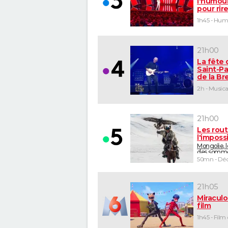
l'humour
pour rir
1h45 - Hu
21h00
La fête 
Saint-Pa
de la B
2h - Musica
21h00
Les rou
l'imposs
Mongolie, 
des somm
50mn - Déc
21h05
Miraculo
film
1h45 - Film