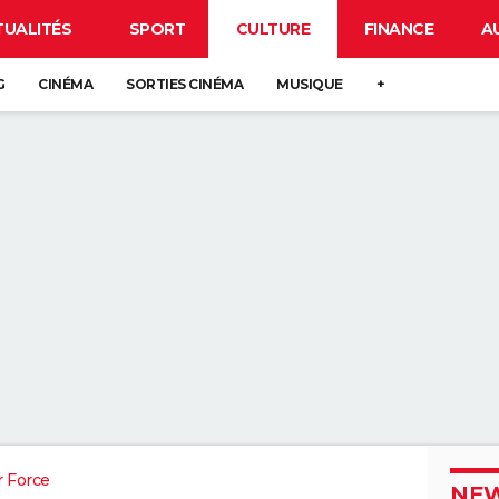
TUALITÉS
SPORT
CULTURE
FINANCE
A
G
CINÉMA
SORTIES CINÉMA
MUSIQUE
+
 Force
NEW