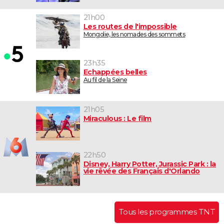
21h00
Les routes de l'impossible
Mongolie, les nomades des sommets
23h35
Echappées belles
Au fil de la Seine
21h05
Miraculous : Le film
22h50
Disney, Harry Potter, Jurassic Park : la
vie rêvée des Français d'Orlando
Tous les programmes TNT