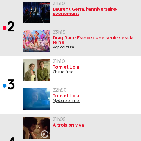
21h10
Laurent Gerra, l'anniversaire-
événement
23h15
Drag Race France : une seule sera la
reine
Pop couture
21h10
Tom et Lola
Chaud, froid
22h50
Tom et Lola
Mystère en mer
21h05
A trois on y va