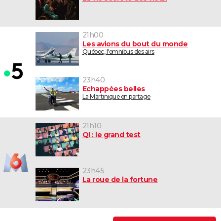
21h00
Les avions du bout du monde
Québec, l'omnibus des airs
23h40
Echappées belles
La Martinique en partage
21h10
QI : le grand test
23h45
La roue de la fortune