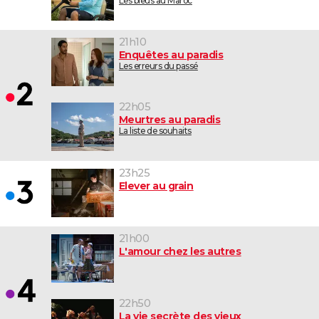
Les bleus au Maroc
21h10
Enquêtes au paradis
Les erreurs du passé
22h05
Meurtres au paradis
La liste de souhaits
23h25
Elever au grain
21h00
L'amour chez les autres
22h50
La vie secrète des vieux