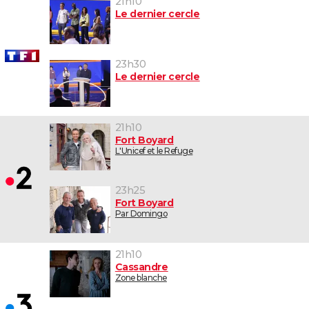
21h10
Le dernier cercle
23h30
Le dernier cercle
21h10
Fort Boyard
L'Unicef et le Refuge
23h25
Fort Boyard
Par Domingo
21h10
Cassandre
Zone blanche