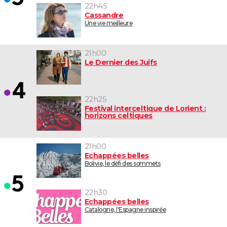
22h45
Cassandre
Une vie meilleure
21h00
Le Dernier des Juifs
22h25
Festival interceltique de Lorient :
horizons celtiques
21h00
Echappées belles
Bolivie, le défi des sommets
22h30
Echappées belles
Catalogne, l'Espagne inspirée