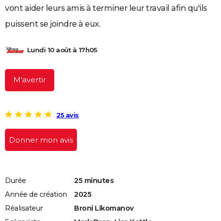
vont aider leurs amis à terminer leur travail afin qu'ils
City break
Voyage de noces
Climat
Destinations
Voyage nature
Forum
+
PHOTO
puissent se joindre à eux.
GUIDES D'ACHAT
Lundi 10 août à 17h05
BONS PLANS
CARTE DE VOEUX
M'avertir
Carte Bonne année
Carte Pâques
Carte de Noël
Carte Saint-Valentin
Carte d'anniversaire
DICTIONNAIRE
Biographies
Expressions
Dictionnaire
Citations
Proverbes
PROGRAMME TV
25 avis
COPAINS D'AVANT
Donner mon avis
Se connecter
Collèges
Universités
Service militaire
S'inscrire
Lycées
Primaires
Entreprises
Avis de recherche
AVIS DE DÉCÈS
FORUM
Durée
25 minutes
Lifestyle
Sport
Television
Cinema
Bricolage
Culture
Auto
Voyage
Année de création
2025
Réalisateur
Broni Likomanov