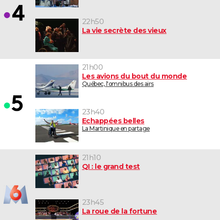
22h50
La vie secrète des vieux
21h00
Les avions du bout du monde
Québec, l'omnibus des airs
23h40
Echappées belles
La Martinique en partage
21h10
QI : le grand test
23h45
La roue de la fortune