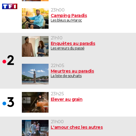
23h00
Camping Paradis
Les bleus au Maroc
21h10
Enquêtes au paradis
Les erreurs du passé
22h05
Meurtres au paradis
La liste de souhaits
23h25
Elever au grain
21h00
L'amour chez les autres