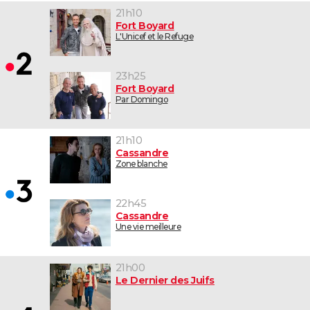
21h10
Fort Boyard
L'Unicef et le Refuge
23h25
Fort Boyard
Par Domingo
21h10
Cassandre
Zone blanche
22h45
Cassandre
Une vie meilleure
21h00
Le Dernier des Juifs