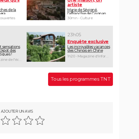
artiste
ches de la
Marie de Sévigné,
iera
l'affranchie de Grignan
ouvertes
30mn - Culture
23h05
Enquête exclusive
t sensations
Les incroyables vacances
jackpot des
des Chinois en Chine
iques !
1h20 - Magazine d'information
1h55 - Magazine de l'économie
Tous les programmes TNT
AJOUTER UN AVIS