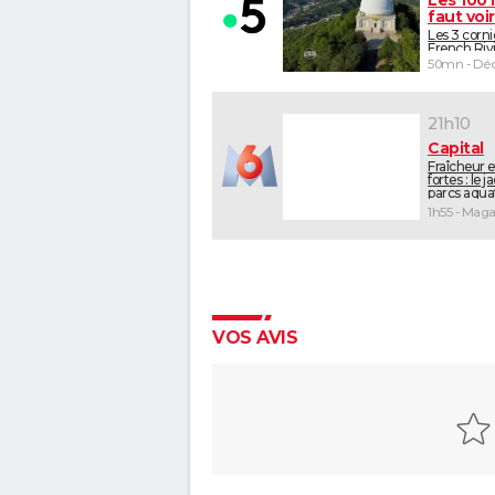
faut voir
Les 3 corni
French Riv
50mn - Déc
21h10
Capital
Fraîcheur e
fortes : le 
parcs aquat
VOS AVIS