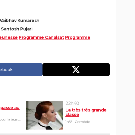
 Vaibhav Kumaresh
 Santosh Pujari
eunesse
Programme Canalsat
Programme
cebook
22h40
passe au
La très très grande
classe
1h30 - Film pour la jeunesse
1h55 - Comédie