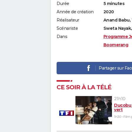
Durée
5 minutes
Année de création
2020
Réalisateur
Anand Babu,
Scénariste
Sweta Nayak,
Dans
Programme J
Boomerang
Partager sur Fa
CE SOIR À LA TÉLÉ
21h10
Ducobu 
vert