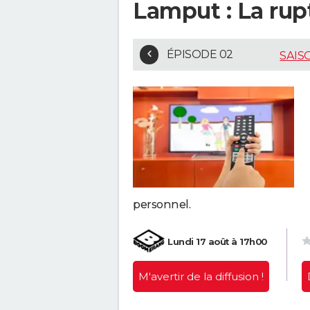
Lamput : La rup
ÉPISODE 02
SAIS
personnel.
Lundi 17 août à 17h00
M'avertir
de la diffusion !