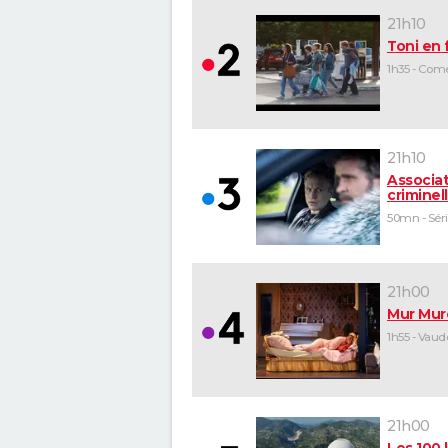
21h10
Toni en 
21h10
Associa
criminel
50mn - Séri
21h00
Mur Mur
1h55 - Vaude
21h00
Les 100 l