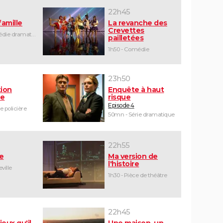
22h45
famille
La revanche des
Crevettes
1h35 - Comédie dramatique
pailletées
1h50 - Comédie
23h50
tion
Enquête à haut
le
risque
Episode 4
e policière
50mn - Série dramatique
22h55
e
Ma version de
l'histoire
ville
1h30 - Pièce de théâtre
22h45
ieux qu'il
Une maison, un