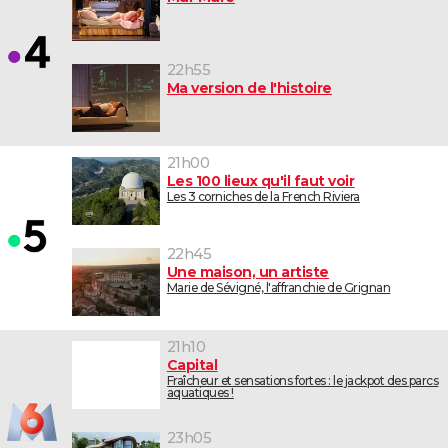
22h55
Ma version de l'histoire
21h00
Les 100 lieux qu'il faut voir
Les 3 corniches de la French Riviera
22h45
Une maison, un artiste
Marie de Sévigné, l'affranchie de Grignan
21h10
Capital
Fraîcheur et sensations fortes : le jackpot des parcs
aquatiques !
23h05