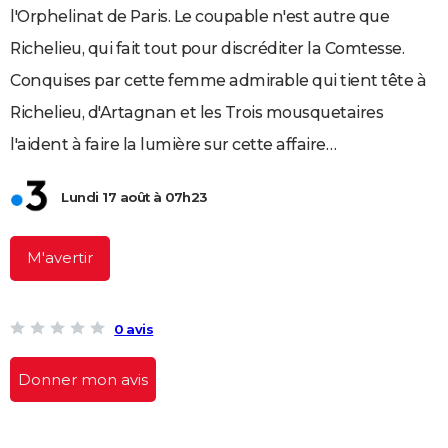
l'Orphelinat de Paris. Le coupable n'est autre que
City break
Voyage de noces
Climat
Destinations
Voyage nature
Forum
+
PHOTO
Richelieu, qui fait tout pour discréditer la Comtesse.
GUIDES D'ACHAT
Conquises par cette femme admirable qui tient tête à
BONS PLANS
Richelieu, d'Artagnan et les Trois mousquetaires
l'aident à faire la lumière sur cette affaire…
CARTE DE VOEUX
Carte Bonne année
Carte Pâques
Carte de Noël
Carte Saint-Valentin
Carte d'anniversaire
DICTIONNAIRE
Lundi 17 août à 07h23
Biographies
Expressions
Dictionnaire
Citations
Proverbes
PROGRAMME TV
M'avertir
COPAINS D'AVANT
Se connecter
Collèges
Universités
Service militaire
S'inscrire
Lycées
Primaires
Entreprises
Avis de recherche
AVIS DE DÉCÈS
0 avis
FORUM
Donner mon avis
Lifestyle
Sport
Television
Cinema
Bricolage
Culture
Auto
Voyage