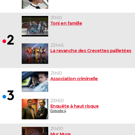
21h10
Toni en famille
22h45
La revanche des Crevettes pailletées
21h10
Association criminelle
23h50
Enquête à haut risque
Episode 4
21h00
Mur Mure