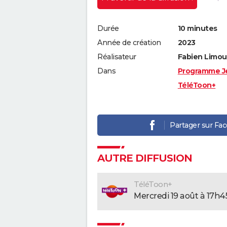
Durée
10 minutes
Année de création
2023
Réalisateur
Fabien Limous
Dans
Programme J
TéléToon+
Partager sur Fa
AUTRE DIFFUSION
TéléToon+
mercredi 19 août à 17h4