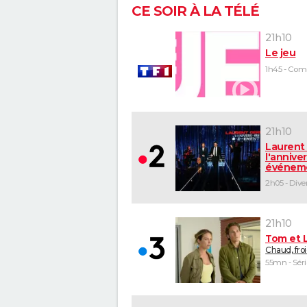
CE SOIR À LA TÉLÉ
21h10
Le jeu
21h10
Laurent 
l'anniver
événem
21h10
Tom et 
Chaud, fro
55mn - Séri