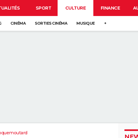
TUALITÉS
SPORT
CULTURE
FINANCE
A
G
CINÉMA
SORTIES CINÉMA
MUSIQUE
+
roquemoutard
NEW