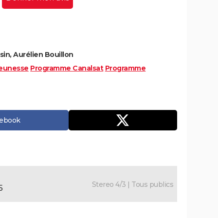
in, Aurélien Bouillon
eunesse
Programme Canalsat
Programme
cebook
Stereo 4/3 | Tous publics
5