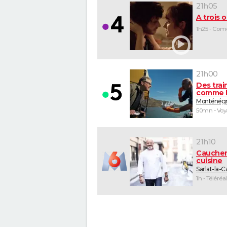
21h05
A trois o
1h25 - Com
21h00
Des trai
comme l
Monténég
50mn - Vo
21h10
Cauche
cuisine
Sarlat-la-
1h - Téléréal