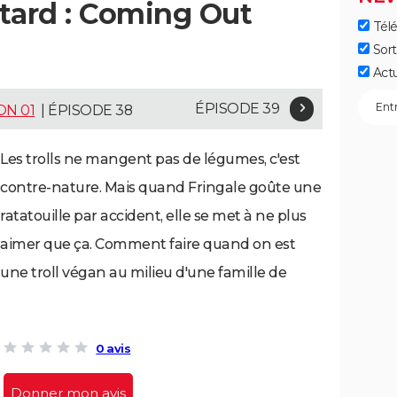
ard : Coming Out
Télé
Sort
Act
ÉPISODE 39
ON 01
| ÉPISODE 38
Les trolls ne mangent pas de légumes, c'est
contre-nature. Mais quand Fringale goûte une
ratatouille par accident, elle se met à ne plus
aimer que ça. Comment faire quand on est
une troll végan au milieu d'une famille de
0 avis
Donner mon avis