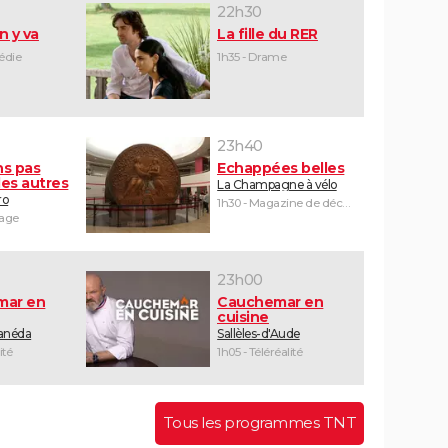
22h30
n y va
La fille du RER
édie
1h35 - Drame
23h40
ns pas
Echappées belles
es autres
La Champagne à vélo
ro
1h30 - Magazine de découvertes
yage
23h00
mar en
Cauchemar en
cuisine
Canéda
Sallèles-d'Aude
ité
1h05 - Téléréalité
Tous les programmes TNT