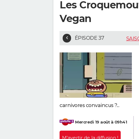
Les Croquemout
Vegan
ÉPISODE 37
SAIS
carnivores convaincus ?...
Mercredi 19 août à 09h41
M'avertir
de la diffusion !