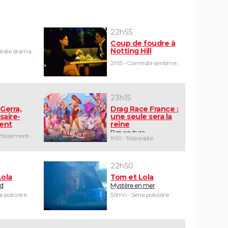
22h55
Coup de foudre à
Notting Hill
1h45 - Comédie dramatique
2h15 - Comédie sentimentale
23h15
Gerra,
Drag Race France :
saire-
une seule sera la
ent
reine
Pop couture
2h05 - Divertissement-humour
1h10 - Téléréalité
22h50
Lola
Tom et Lola
id
Mystère en mer
e policière
50mn - Série policière