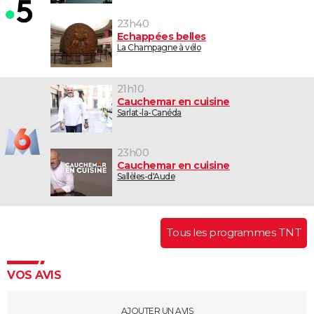
23h40
Echappées belles
La Champagne à vélo
21h10
Cauchemar en cuisine
Sarlat-la-Canéda
23h00
Cauchemar en cuisine
Sallèles-d'Aude
Tous les programmes TNT
VOS AVIS
AJOUTER UN AVIS