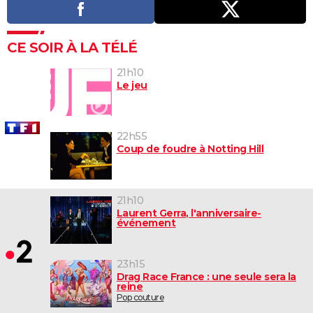
CE SOIR À LA TÉLÉ
21h10
Le jeu
22h55
Coup de foudre à Notting Hill
21h10
Laurent Gerra, l'anniversaire-
événement
23h15
Drag Race France : une seule sera la
reine
Pop couture