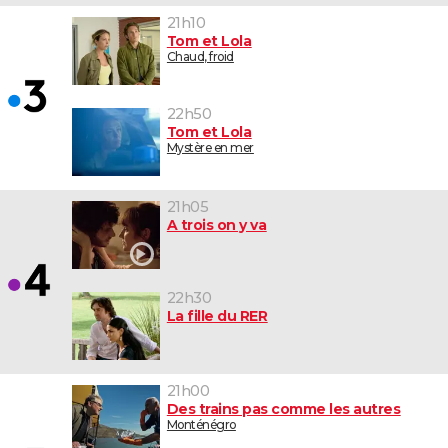
21h10
Tom et Lola
Chaud, froid
22h50
Tom et Lola
Mystère en mer
21h05
A trois on y va
22h30
La fille du RER
21h00
Des trains pas comme les autres
Monténégro