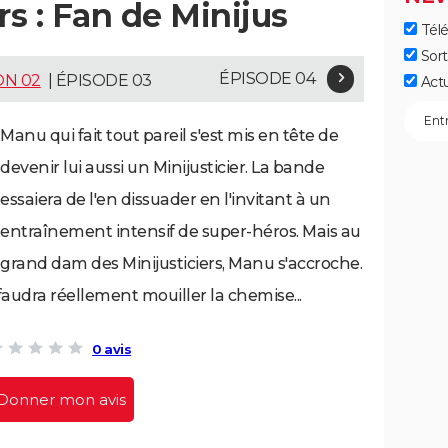
rs : Fan de Minijus
Télé
Sort
ÉPISODE 04
ON 02
| ÉPISODE 03
Act
Manu qui fait tout pareil s'est mis en tête de
devenir lui aussi un Minijusticier. La bande
essaiera de l'en dissuader en l'invitant à un
entraînement intensif de super-héros. Mais au
grand dam des Minijusticiers, Manu s'accroche.
 faudra réellement mouiller la chemise...
0 avis
Donner mon avis