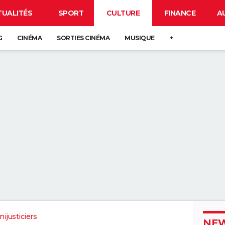
TUALITÉS
SPORT
CULTURE
FINANCE
A
G
CINÉMA
SORTIES CINÉMA
MUSIQUE
+
ijusticiers
NEW