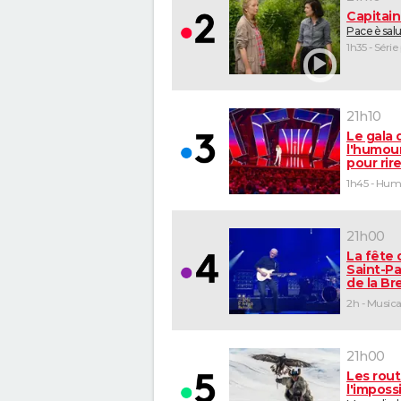
Capitai
Pace è sal
1h35 - Série
21h10
Le gala 
l'humour
pour rir
1h45 - Hu
21h00
La fête 
Saint-Pa
de la B
2h - Musica
21h00
Les rou
l'imposs