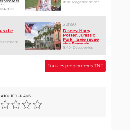
les nomades
1h30 - Magazine de découvertes
ets
ouvertes
22h50
us : Le
Disney, Harry
Potter, Jurassic
Park : la vie rêvée
 d'animation
des Français
d'Orlando
1h40 - Découvertes
Tous les programmes TNT
AJOUTER UN AVIS