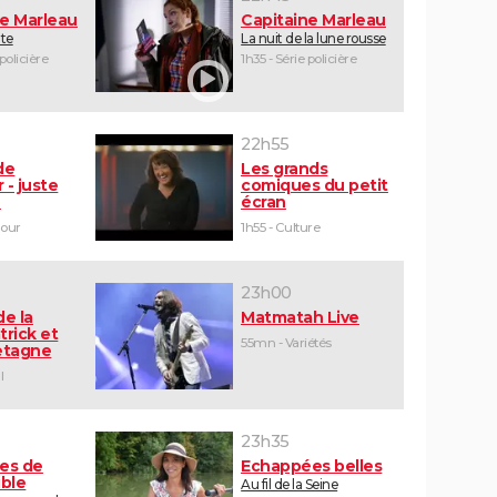
ne Marleau
Capitaine Marleau
ute
La nuit de la lune rousse
 policière
1h35 - Série policière
22h55
de
Les grands
 - juste
comiques du petit
e
écran
mour
1h55 - Culture
23h00
de la
Matmatah Live
trick et
55mn - Variétés
retagne
l
23h35
tes de
Echappées belles
ible
Au fil de la Seine