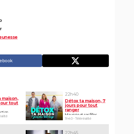
o
r
eunesse
cebook
22h40
a maison,
Détox ta maison, 7
pour tout
jours pour tout
ranger
stien
Mauricio et ses filles
éalité
1h40 - Téléréalité
22h45