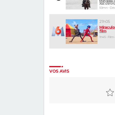
Mongolie, 
des somm
50mn - Déc
21h05
Miraculo
film
1h45 - Film
VOS AVIS