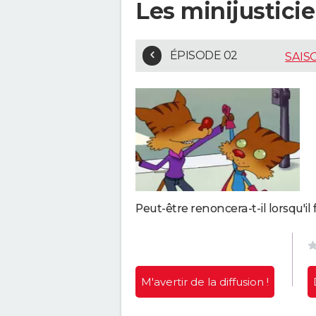
Les minijusticie
ÉPISODE 02
SAIS
Peut-être renoncera-t-il lorsqu'il
M'avertir
de la diffusion !