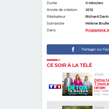
Durée
0 minutes
Année de création
2012
Réalisateur
Richard Dant
Scénariste
Hélène Brulle
Dans
Programme J
Partager sur Fa
CE SOIR À LA TÉLÉ
21h10
Détox t
7 jours 
ranger
Mona et Ba
1h30 - Télér
21h10