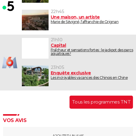
22h45
Une maison, un artiste
Marie de Sévigné, l'affranchie de Grignan
21h10
Capital
Fraîcheur et sensations fortes : le jackpot des parcs
aquatiques !
23h05
Enquête exclusive
Les incroyables vacances des Chinois en Chine
Tous les programmes TNT
VOS AVIS
AJOUTER UN AVIS