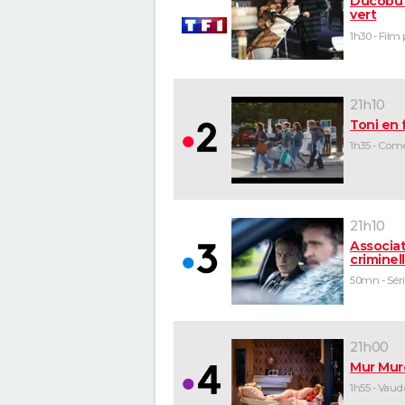
Ducobu 
vert
21h10
Toni en 
21h10
Associa
criminel
50mn - Séri
21h00
Mur Mur
1h55 - Vaude