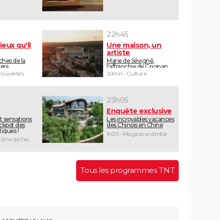
22h45
ieux qu'il
Une maison, un
artiste
ches de la
Marie de Sévigné,
iera
l'affranchie de Grignan
ouvertes
30mn - Culture
23h05
Enquête exclusive
t sensations
Les incroyables vacances
jackpot des
des Chinois en Chine
iques !
1h20 - Magazine d'information
1h55 - Magazine de l'économie
Tous les programmes TNT