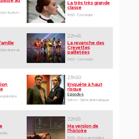
passe au
La très très grande
classe
1h30 - Film pour la jeunesse
1h55 - Comédie
22h45
famille
La revanche des
Crevettes
1h35 - Comédie dramatique
pailletées
1h50 - Comédie
23h50
tion
Enquête à haut
le
risque
Episode 4
e policière
50mn - Série dramatique
22h55
e
Ma version de
l'histoire
ville
1h30 - Pièce de théâtre