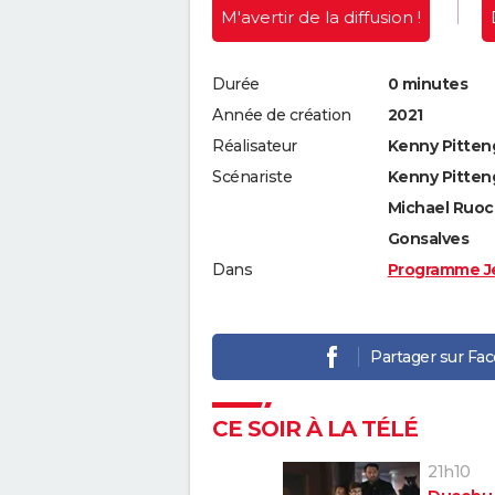
M'avertir
de la diffusion !
Durée
0 minutes
Année de création
2021
Réalisateur
Kenny Pitten
Scénariste
Kenny Pitteng
Michael Ruoc
Gonsalves
Dans
Programme J
Partager sur Fa
CE SOIR À LA TÉLÉ
21h10