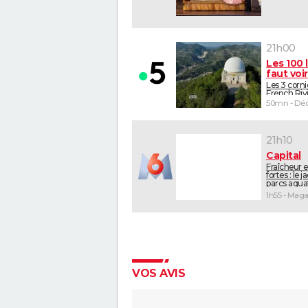
21h00
Les 100 l
faut voir
Les 3 corni
French Riv
50mn - Déc
21h10
Capital
Fraîcheur e
fortes : le 
parcs aquat
VOS AVIS