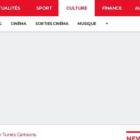
TUALITÉS
SPORT
CULTURE
FINANCE
A
G
CINÉMA
SORTIES CINÉMA
MUSIQUE
+
 Tunes Cartoons
NEW