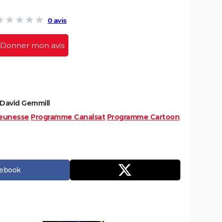
0 avis
Donner mon avis
 David Gemmill
eunesse
Programme Canalsat
Programme Cartoon
cebook