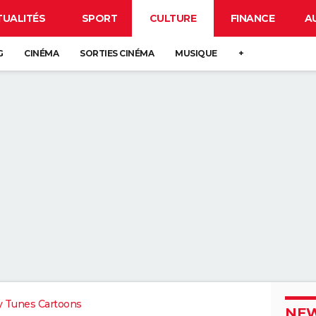
TUALITÉS
SPORT
CULTURE
FINANCE
A
G
CINÉMA
SORTIES CINÉMA
MUSIQUE
+
 Tunes Cartoons
NEW