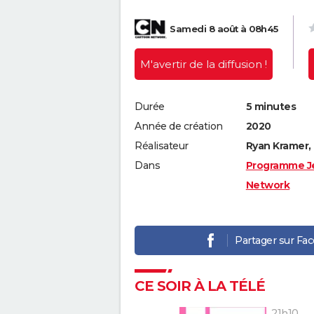
Samedi 8 août à 08h45
M'avertir
de la diffusion !
Durée
5 minutes
Année de création
2020
Réalisateur
Ryan Kramer,
Dans
Programme J
Network
Partager sur Fa
CE SOIR À LA TÉLÉ
21h10