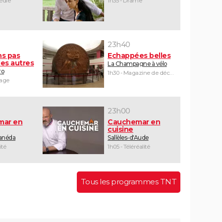
édie
1h35 - Drame
23h40
ns pas
Echappées belles
es autres
La Champagne à vélo
ro
1h30 - Magazine de découvertes
yage
23h00
mar en
Cauchemar en
cuisine
Canéda
Sallèles-d'Aude
ité
1h05 - Téléréalité
Tous les programmes TNT