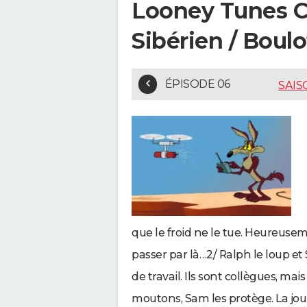
Looney Tunes Ca
Sibérien / Boul
ÉPISODE 06
SAIS
que le froid ne le tue. Heureus
passer par là…2/ Ralph le loup 
de travail. Ils sont collègues, 
moutons, Sam les protège. La jo