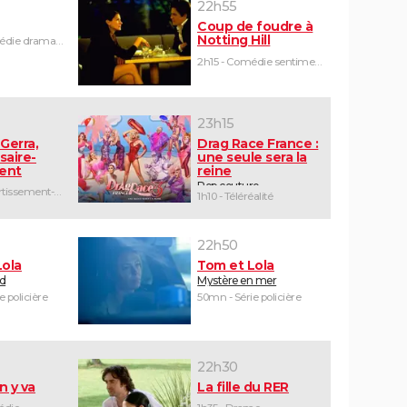
22h55
Coup de foudre à
Notting Hill
1h45 - Comédie dramatique
2h15 - Comédie sentimentale
23h15
Gerra,
Drag Race France :
saire-
une seule sera la
ent
reine
Pop couture
2h05 - Divertissement-humour
1h10 - Téléréalité
22h50
Lola
Tom et Lola
id
Mystère en mer
e policière
50mn - Série policière
22h30
n y va
La fille du RER