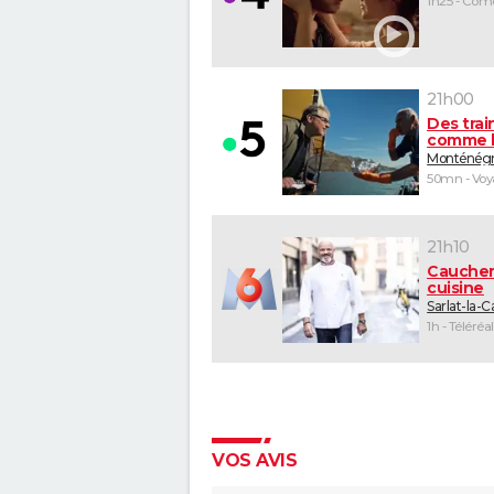
1h25 - Com
21h00
Des trai
comme l
Monténég
50mn - Vo
21h10
Cauche
cuisine
Sarlat-la-
1h - Téléréal
VOS AVIS