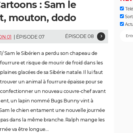
rtoons : Sam le
Télé
ot, mouton, dodo
Sort
Act
ÉPISODE 08
ON 01
| ÉPISODE 07
1/ Sam le Sibérien a perdu son chapeau de
fourrure et risque de mourir de froid dans les
plaines glacées de sa Sibérie natale. Il lui faut
trouver un animal à fourrure épaisse pour se
confectionner un nouveau couvre-chef avant
ement, un lapin nommé Bugs Bunny vint à
et Sam le chien entament une nouvelle journée
mais pas dans la même branche. Ralph mange les
urnée va être longue…