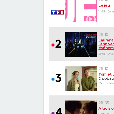
Le jeu
21h10
Laurent 
l'anniver
événem
21h10
Tom et 
Chaud, fro
55mn - Séri
21h05
A trois o