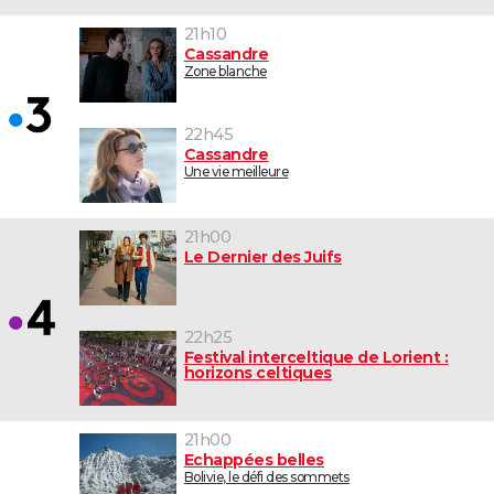
21h10
Cassandre
Zone blanche
22h45
Cassandre
Une vie meilleure
21h00
Le Dernier des Juifs
22h25
Festival interceltique de Lorient :
horizons celtiques
21h00
Echappées belles
Bolivie, le défi des sommets