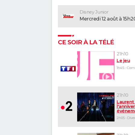
Disney Junior
mercredi 12 août à 15h2
CE SOIR À LA TÉLÉ
21h10
Le jeu
21h10
Laurent 
l'anniver
événem