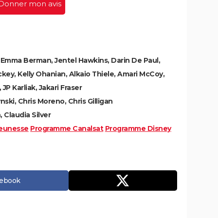
Donner mon avis
, Emma Berman, Jentel Hawkins, Darin De Paul,
ey, Kelly Ohanian, Alkaio Thiele, Amari McCoy,
JP Karliak, Jakari Fraser
ski, Chris Moreno, Chris Gilligan
Claudia Silver
eunesse
Programme Canalsat
Programme Disney
cebook