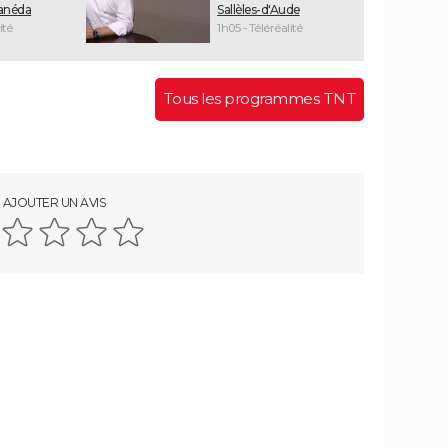
Canéda
Sallèles-d'Aude
ité
1h05 - Téléréalité
Tous les programmes TNT
AJOUTER UN AVIS