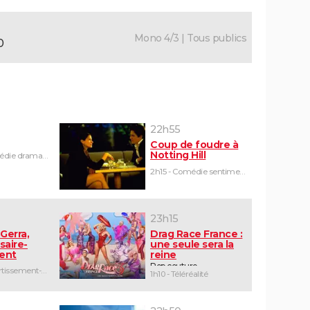
Mono 4/3 | Tous publics
0
22h55
Coup de foudre à
Notting Hill
1h45 - Comédie dramatique
2h15 - Comédie sentimentale
23h15
Gerra,
Drag Race France :
saire-
une seule sera la
ent
reine
Pop couture
2h05 - Divertissement-humour
1h10 - Téléréalité