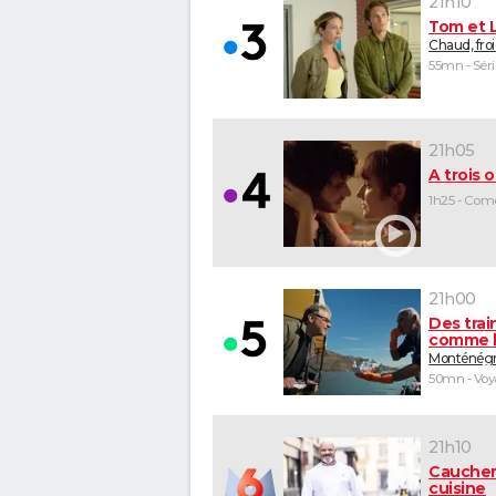
21h10
Tom et 
Chaud, fro
55mn - Séri
21h05
A trois o
1h25 - Com
21h00
Des trai
comme l
Monténég
50mn - Vo
21h10
Cauche
cuisine