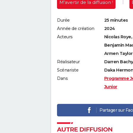
M'avertir
de la diffusion !
Durée
25 minutes
Année de création
2024
Acteurs
Nicolas Roye
Benjamin Mack
Armen Taylor, 
Réalisateur
Darren Bachyn
Scénariste
Daka Hermon, 
Dans
Programme J
Junior
Partager sur Fa
AUTRE DIFFUSION