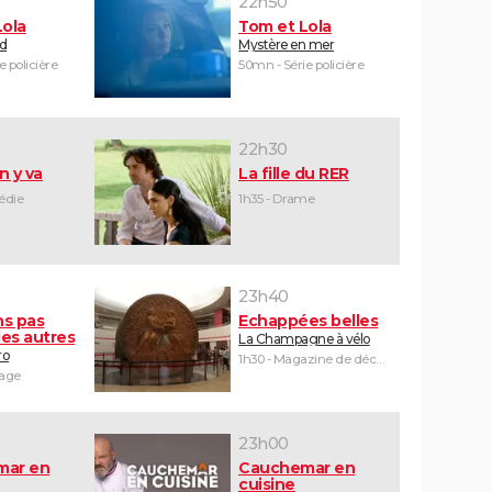
22h50
Lola
Tom et Lola
id
Mystère en mer
e policière
50mn - Série policière
22h30
n y va
La fille du RER
édie
1h35 - Drame
23h40
ns pas
Echappées belles
es autres
La Champagne à vélo
ro
1h30 - Magazine de découvertes
yage
23h00
mar en
Cauchemar en
cuisine