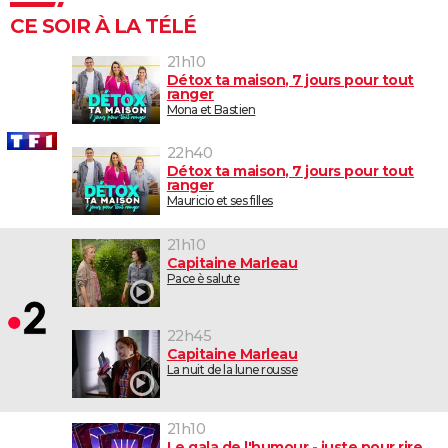
CE SOIR À LA TÉLÉ
21h10
Détox ta maison, 7 jours pour tout
ranger
Mona et Bastien
22h40
Détox ta maison, 7 jours pour tout
ranger
Mauricio et ses filles
21h10
Capitaine Marleau
Pace è salute
22h45
Capitaine Marleau
La nuit de la lune rousse
21h10
Le gala de l'humour - juste pour rire