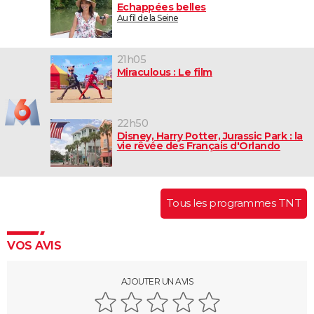
Echappées belles
Au fil de la Seine
21h05
Miraculous : Le film
22h50
Disney, Harry Potter, Jurassic Park : la
vie rêvée des Français d'Orlando
Tous les programmes TNT
VOS AVIS
AJOUTER UN AVIS