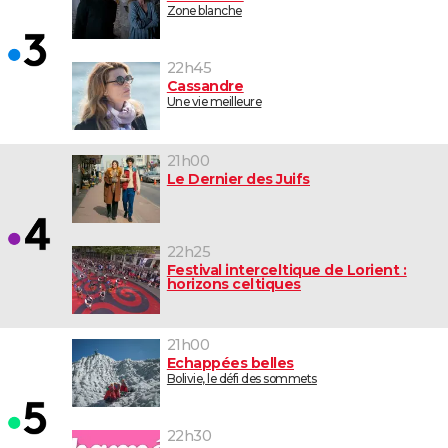
Zone blanche
22h45
Cassandre
Une vie meilleure
21h00
Le Dernier des Juifs
22h25
Festival interceltique de Lorient :
horizons celtiques
21h00
Echappées belles
Bolivie, le défi des sommets
22h30