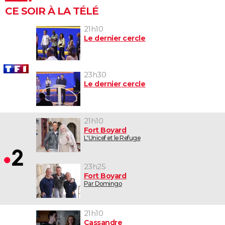
CE SOIR À LA TÉLÉ
21h10
Le dernier cercle
23h30
Le dernier cercle
21h10
Fort Boyard
L'Unicef et le Refuge
23h25
Fort Boyard
Par Domingo
21h10
Cassandre