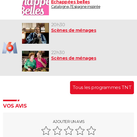
Echappées belles
Catalogne, l'Espagne inspirée
20h30
Scènes de ménages
22h30
Scènes de ménages
Tous les programmes TNT
VOS AVIS
AJOUTER UN AVIS