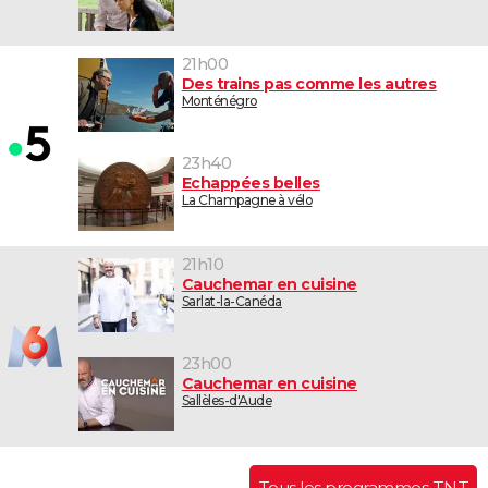
21h00
Des trains pas comme les autres
Monténégro
23h40
Echappées belles
La Champagne à vélo
21h10
Cauchemar en cuisine
Sarlat-la-Canéda
23h00
Cauchemar en cuisine
Sallèles-d'Aude
Tous les programmes TNT