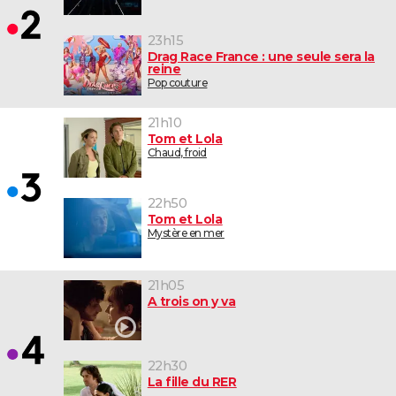
23h15
Drag Race France : une seule sera la
reine
Pop couture
21h10
Tom et Lola
Chaud, froid
22h50
Tom et Lola
Mystère en mer
21h05
A trois on y va
22h30
La fille du RER