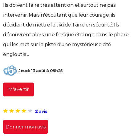
Ils doivent faire très attention et surtout ne pas
City break
Voyage de noces
Climat
Destinations
Voyage nature
Forum
+
PHOTO
intervenir. Mais n'écoutant que leur courage, ils
GUIDES D'ACHAT
décident de mettre le tiki de Tane en sécurité. Ils
BONS PLANS
découvrent alors une fresque étrange dans le phare
qui les met sur la piste d'une mystérieuse cité
CARTE DE VOEUX
engloutie...
Carte Bonne année
Carte Pâques
Carte de Noël
Carte Saint-Valentin
Carte d'anniversaire
DICTIONNAIRE
Biographies
Expressions
Dictionnaire
Citations
Proverbes
PROGRAMME TV
Jeudi 13 août à 09h25
COPAINS D'AVANT
M'avertir
Se connecter
Collèges
Universités
Service militaire
S'inscrire
Lycées
Primaires
Entreprises
Avis de recherche
AVIS DE DÉCÈS
FORUM
2 avis
Lifestyle
Sport
Television
Cinema
Bricolage
Culture
Auto
Voyage
Donner mon avis