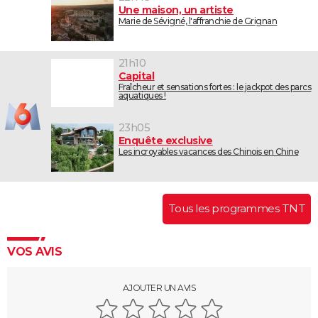
Une maison, un artiste
Marie de Sévigné, l'affranchie de Grignan
21h10
Capital
Fraîcheur et sensations fortes : le jackpot des parcs
aquatiques !
23h05
Enquête exclusive
Les incroyables vacances des Chinois en Chine
Tous les programmes TNT
VOS AVIS
AJOUTER UN AVIS