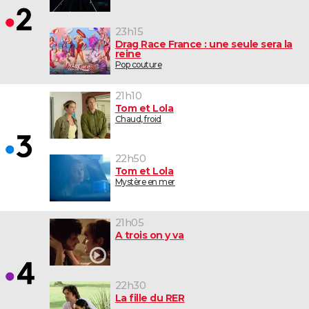
23h15
Drag Race France : une seule sera la
reine
Pop couture
21h10
Tom et Lola
Chaud, froid
22h50
Tom et Lola
Mystère en mer
21h05
A trois on y va
22h30
La fille du RER