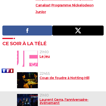
Canalsat
Programme Nickelodeon
Junior
CE SOIR À LA TÉLÉ
21h10
Le jeu
22h55
Coup de foudre à Notting Hill
21h10
Laurent Gerra, l'anniversaire-
événement