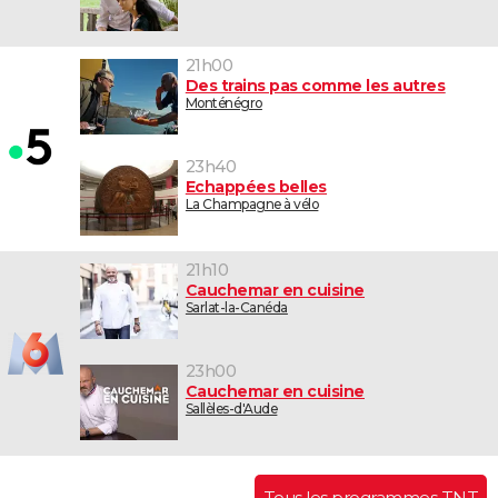
21h00
Des trains pas comme les autres
Monténégro
23h40
Echappées belles
La Champagne à vélo
21h10
Cauchemar en cuisine
Sarlat-la-Canéda
23h00
Cauchemar en cuisine
Sallèles-d'Aude
Tous les programmes TNT