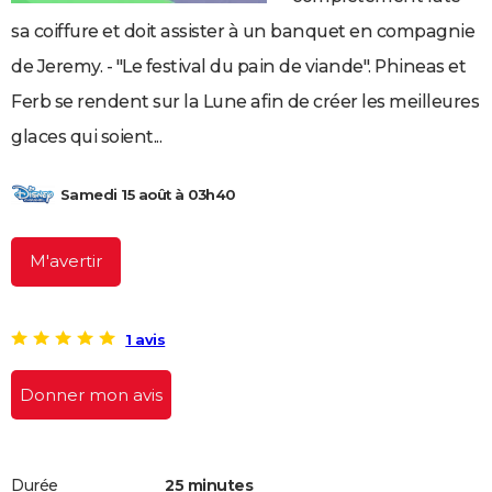
City break
Voyage de noces
Climat
Destinations
Voyage nature
Forum
+
PHOTO
sa coiffure et doit assister à un banquet en compagnie
de Jeremy. - "Le festival du pain de viande". Phineas et
GUIDES D'ACHAT
Ferb se rendent sur la Lune afin de créer les meilleures
BONS PLANS
glaces qui soient...
CARTE DE VOEUX
Samedi 15 août à 03h40
Carte Bonne année
Carte Pâques
Carte de Noël
Carte Saint-Valentin
Carte d'anniversaire
DICTIONNAIRE
Biographies
Expressions
Dictionnaire
Citations
Proverbes
PROGRAMME TV
M'avertir
COPAINS D'AVANT
Se connecter
Collèges
Universités
Service militaire
S'inscrire
Lycées
Primaires
Entreprises
Avis de recherche
AVIS DE DÉCÈS
1 avis
FORUM
Donner mon avis
Lifestyle
Sport
Television
Cinema
Bricolage
Culture
Auto
Voyage
Durée
25 minutes