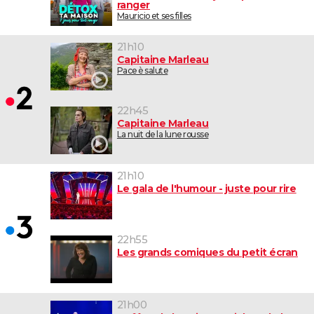
ranger
Mauricio et ses filles
21h10
Capitaine Marleau
Pace è salute
22h45
Capitaine Marleau
La nuit de la lune rousse
21h10
Le gala de l'humour - juste pour rire
22h55
Les grands comiques du petit écran
21h00