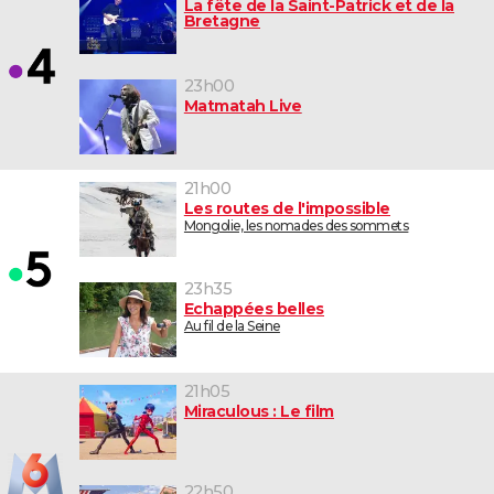
La fête de la Saint-Patrick et de la
Bretagne
23h00
Matmatah Live
21h00
Les routes de l'impossible
Mongolie, les nomades des sommets
23h35
Echappées belles
Au fil de la Seine
21h05
Miraculous : Le film
22h50