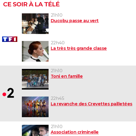
CE SOIR À LA TÉLÉ
21h10
Ducobu passe au vert
22h40
La très très grande classe
21h10
Toni en famille
22h45
La revanche des Crevettes pailletées
21h10
Association criminelle