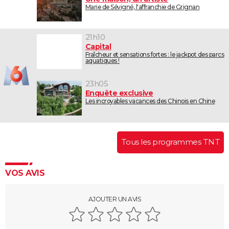
Marie de Sévigné, l'affranchie de Grignan
21h10
Capital
Fraîcheur et sensations fortes : le jackpot des parcs
aquatiques !
23h05
Enquête exclusive
Les incroyables vacances des Chinois en Chine
Tous les programmes TNT
VOS AVIS
AJOUTER UN AVIS