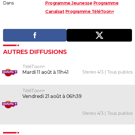
Dans
Programme Jeunesse
Programme
Canalsat
Programme TéléToon+
AUTRES DIFFUSIONS
TéléToon+
Stereo 4/3 | Tous publics
mardi 11 août à 11h41
TéléToon+
vendredi 21 août à 06h39
Stereo 4/3 | Tous publics