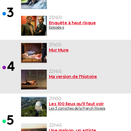
23h50
Enquête à haut risque
Episode 4
21h00
Mur Mure
22h55
Ma version de l'histoire
21h00
Les 100 lieux qu'il faut voir
Les 3 corniches de la French Riviera
22h45
Une maison, un artiste