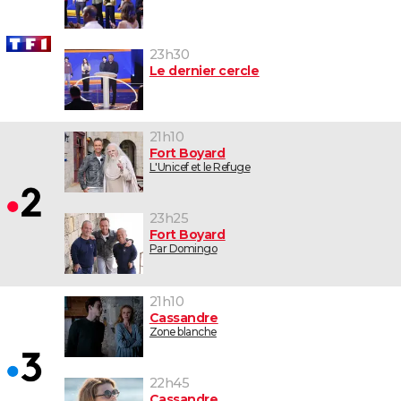
23h30
Le dernier cercle
21h10
Fort Boyard
L'Unicef et le Refuge
23h25
Fort Boyard
Par Domingo
21h10
Cassandre
Zone blanche
22h45
Cassandre