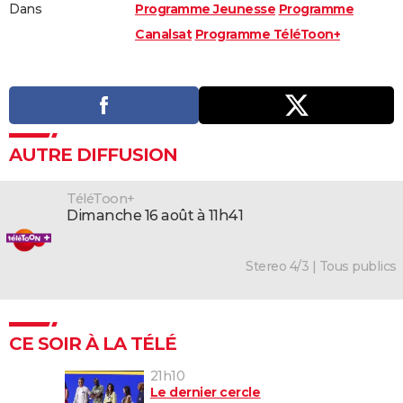
Dans
Programme Jeunesse
Programme
Canalsat
Programme TéléToon+
AUTRE DIFFUSION
TéléToon+
dimanche 16 août à 11h41
Stereo 4/3 | Tous publics
CE SOIR À LA TÉLÉ
21h10
Le dernier cercle