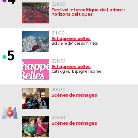
22h25
Festival interceltique de Lorient :
horizons celtiques
21h00
Echappées belles
Bolivie, le défi des sommets
22h30
Echappées belles
Catalogne, l'Espagne inspirée
20h30
Scènes de ménages
22h30
Scènes de ménages