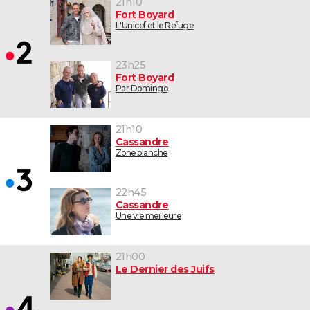
21h10
Fort Boyard
L'Unicef et le Refuge
23h25
Fort Boyard
Par Domingo
21h10
Cassandre
Zone blanche
22h45
Cassandre
Une vie meilleure
21h00
Le Dernier des Juifs