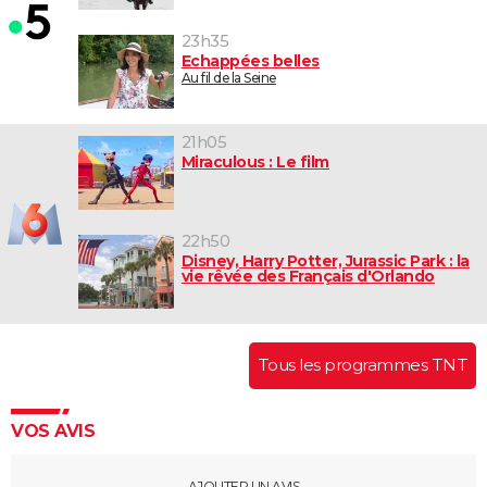
23h35
Echappées belles
Au fil de la Seine
21h05
Miraculous : Le film
22h50
Disney, Harry Potter, Jurassic Park : la
vie rêvée des Français d'Orlando
Tous les programmes TNT
VOS AVIS
AJOUTER UN AVIS