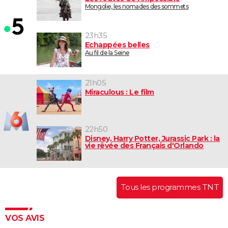
Mongolie, les nomades des sommets
23h35
Echappées belles
Au fil de la Seine
21h05
Miraculous : Le film
22h50
Disney, Harry Potter, Jurassic Park : la
vie rêvée des Français d'Orlando
Tous les programmes TNT
VOS AVIS