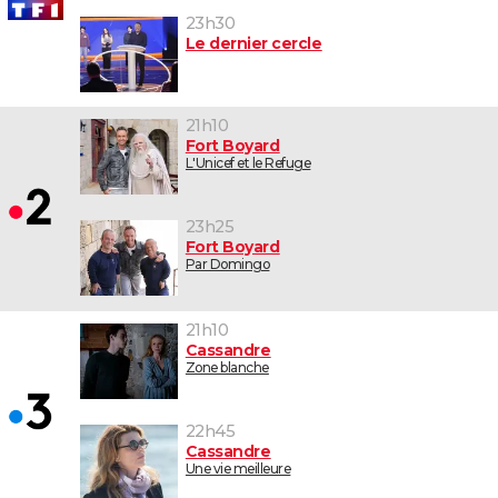
23h30
Le dernier cercle
21h10
Fort Boyard
L'Unicef et le Refuge
23h25
Fort Boyard
Par Domingo
21h10
Cassandre
Zone blanche
22h45
Cassandre
Une vie meilleure