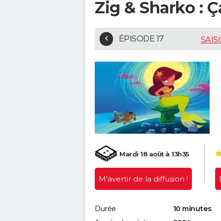
Zig & Sharko : Ç
ÉPISODE 17
SAIS
Mardi 18 août à 13h35
M'avertir
de la diffusion !
Durée
10 minutes