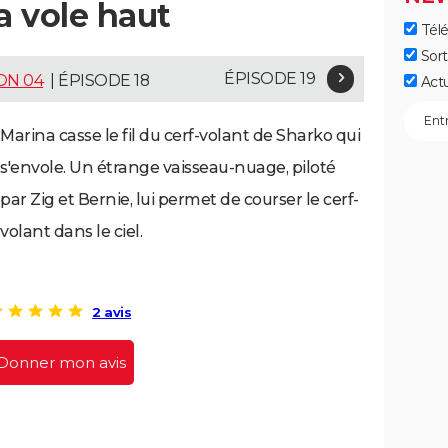
a vole haut
Télé
Sort
ÉPISODE 19
ON 04
| ÉPISODE 18
Act
Marina casse le fil du cerf-volant de Sharko qui
s'envole. Un étrange vaisseau-nuage, piloté
par Zig et Bernie, lui permet de courser le cerf-
volant dans le ciel.
2 avis
Donner mon avis