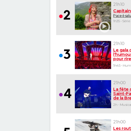
21h10
Capitai
Pace è sal
1h35 - Série
21h10
Le gala 
l'humour
pour rir
1h45 - Hu
21h00
La fête 
Saint-Pa
de la B
2h - Musica
21h00
Les rou