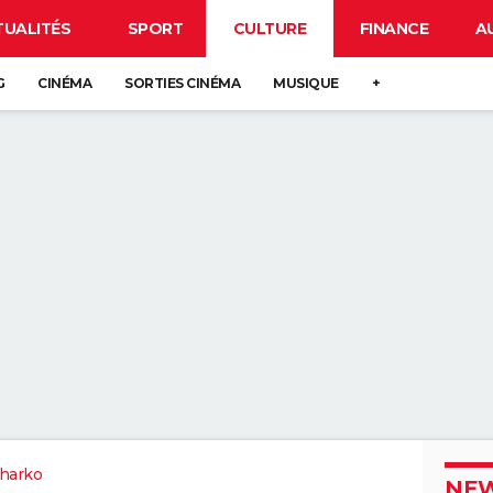
TUALITÉS
SPORT
CULTURE
FINANCE
A
G
CINÉMA
SORTIES CINÉMA
MUSIQUE
+
Sharko
NEW