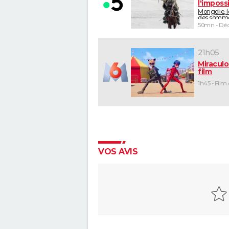
l'imposs
Mongolie, 
des somm
50mn - Déc
21h05
Miraculo
film
1h45 - Film
VOS AVIS