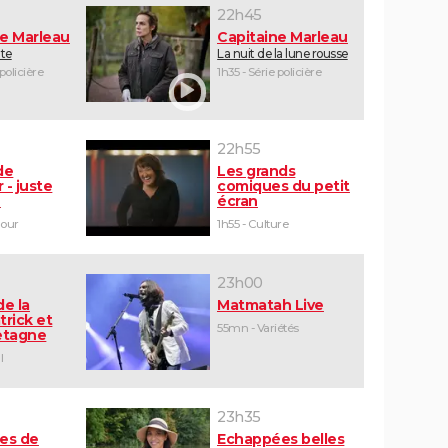
22h45
ne Marleau
Capitaine Marleau
ute
La nuit de la lune rousse
 policière
1h35 - Série policière
22h55
de
Les grands
 - juste
comiques du petit
e
écran
mour
1h55 - Culture
23h00
de la
Matmatah Live
trick et
55mn - Variétés
retagne
l
23h35
tes de
Echappées belles