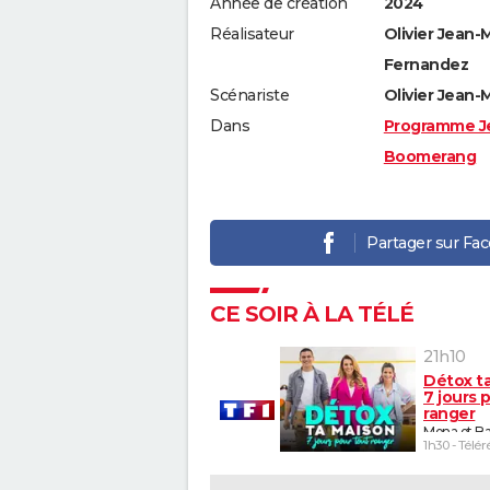
Année de création
2024
Réalisateur
Olivier Jean-
Fernandez
Scénariste
Olivier Jean-
Dans
Programme J
Boomerang
Partager sur Fa
CE SOIR À LA TÉLÉ
21h10
Détox t
7 jours 
ranger
Mona et Ba
1h30 - Télér