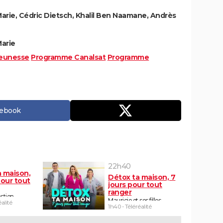
Marie, Cédric Dietsch, Khalil Ben Naamane, Andrès
Marie
eunesse
Programme Canalsat
Programme
cebook
22h40
a maison,
Détox ta maison, 7
pour tout
jours pour tout
ranger
stien
Mauricio et ses filles
éalité
1h40 - Téléréalité