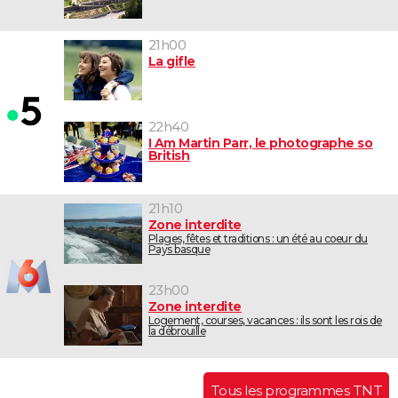
21h00
La gifle
22h40
I Am Martin Parr, le photographe so
British
21h10
Zone interdite
Plages, fêtes et traditions : un été au coeur du
Pays basque
23h00
Zone interdite
Logement, courses, vacances : ils sont les rois de
la débrouille
Tous les programmes TNT