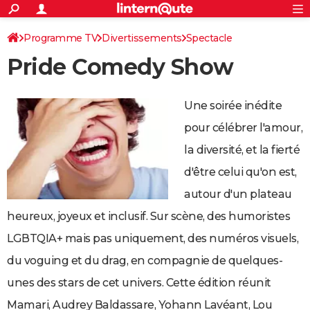
ACTUALITÉS
Connexion
S'inscrire
Programme TV
Divertissements
Spectacle
Rechercher
Société
Education
Villes
Politique
Faits Divers
Monde
+
SPORT
Pride Comedy Show
Football
Cyclisme
Forum
Coupe du monde 2026
Tennis
Rugby
CULTURE
TNT
Cinéma
Musique
Programme TV
Streaming
Sorties cinéma
+
FINANCE
Une soirée inédite
Impôts
Immobilier
Banque
Crédit
Retraite
Epargne
Risques naturels par ville
Assurance
pour célébrer l'amour,
AUTO
la diversité, et la fierté
Réserver un essai
Berlines
Forum auto
Essais
Citadines
SUV
+
HIGH-TECH
d'être celui qu'on est,
Meilleur smartphone
Ordinateurs
Guide high-tech
Mobiles
Internet
Jeux vidéo
+
BRICOLAGE
autour d'un plateau
Aménagement intérieur
Cuisine
Jardinage
+
Forum
Extérieur
Salle de bains
Rangement
WEEK-END
heureux, joyeux et inclusif. Sur scène, des humoristes
LGBTQIA+ mais pas uniquement, des numéros visuels,
Escapades
Expositions
Week-end nature
Guides de France
Patrimoine
Musées
+
LIFESTYLE
du voguing et du drag, en compagnie de quelques-
Bien-être
Mode
+
Art de vivre
Loisirs
Modes de vie
SANTE
unes des stars de cet univers. Cette édition réunit
Guide de la santé
Médicaments
+
Alimentation
Maladies
Sommeil
VOYAGE
Mamari, Audrey Baldassare, Yohann Lavéant, Lou