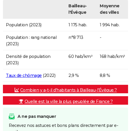
Bailleau-
Moyenne
l'Évêque
des villes
Population (2023)
1 175 hab.
1 994 hab.
Population : rang national
n°8 713
-
(2023)
Densité de population
60 hab/km²
168 hab/km²
(2023)
Taux de chômage
(2022)
2,9 %
8,8 %
Combien y a-t-il d'habitants à Bailleau-l'Évêque ?
Quelle est la ville la plus peuplée de France ?
A ne pas manquer
Recevez nos astuces et bons plans directement par e-