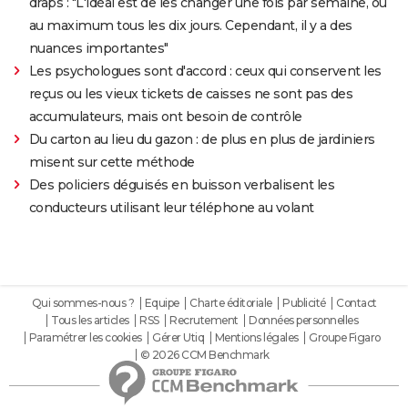
draps : "L'idéal est de les changer une fois par semaine, ou
au maximum tous les dix jours. Cependant, il y a des
nuances importantes"
Les psychologues sont d'accord : ceux qui conservent les
reçus ou les vieux tickets de caisses ne sont pas des
accumulateurs, mais ont besoin de contrôle
Du carton au lieu du gazon : de plus en plus de jardiniers
misent sur cette méthode
Des policiers déguisés en buisson verbalisent les
conducteurs utilisant leur téléphone au volant
Qui sommes-nous ?
Equipe
Charte éditoriale
Publicité
Contact
Tous les articles
RSS
Recrutement
Données personnelles
Paramétrer les cookies
Gérer Utiq
Mentions légales
Groupe Figaro
© 2026 CCM Benchmark