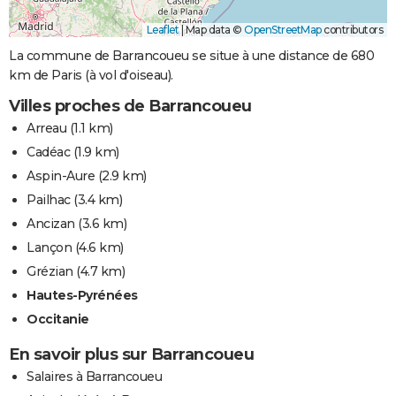
Leaflet
|
Map data ©
OpenStreetMap
contributors
La commune de Barrancoueu se situe à une distance de 680
km de Paris (à vol d'oiseau).
Villes proches de Barrancoueu
Arreau
(1.1 km)
Cadéac
(1.9 km)
Aspin-Aure
(2.9 km)
Pailhac
(3.4 km)
Ancizan
(3.6 km)
Lançon
(4.6 km)
Grézian
(4.7 km)
Hautes-Pyrénées
Occitanie
En savoir plus sur Barrancoueu
Salaires à Barrancoueu