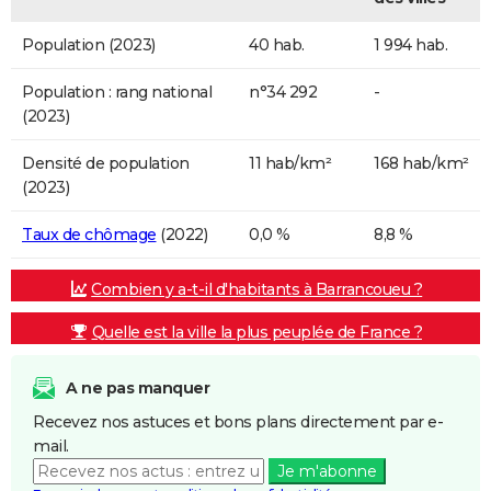
Population (2023)
40 hab.
1 994 hab.
Population : rang national
n°34 292
-
(2023)
Densité de population
11 hab/km²
168 hab/km²
(2023)
Taux de chômage
(2022)
0,0 %
8,8 %
Combien y a-t-il d'habitants à Barrancoueu ?
Quelle est la ville la plus peuplée de France ?
A ne pas manquer
Recevez nos astuces et bons plans directement par e-
mail.
Je m'abonne