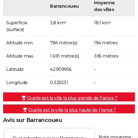
Moyenne
Barrancoueu
des villes
Superficie
3,8 km²
18,1 km²
(surface)
Altitude min.
784 mètre(s)
194 mètres
Altitude max.
1 691 mètre(s)
395 mètres
Latitude
42.909956
-
Longitude
0.325531
-
Quelle est la ville la plus grande de France ?
Quelle est la ville la plus haute de France ?
Avis sur Barrancoueu
Note moyenne :