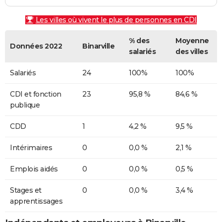
Les villes où vivent le plus de personnes en CDI
% des
Moyenne
Données 2022
Binarville
salariés
des villes
Salariés
24
100%
100%
CDI et fonction
23
95,8 %
84,6 %
publique
CDD
1
4,2 %
9,5 %
Intérimaires
0
0,0 %
2,1 %
Emplois aidés
0
0,0 %
0,5 %
Stages et
0
0,0 %
3,4 %
apprentissages