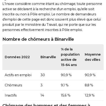
L'Insee considère comme étant au chômage, toute personne
active se déclarant à la recherche d'un emploi, qu'elle soit
inscrite ou non à Pôle emploi. Le nombre de demandeurs
d'emploi de cette page est donc souvent plus élevé que celui
produit par le ministère du Travail, qui ne porte que sur les
personnes effectivement inscrites à Pôle emploi.
Nombre de chômeurs à Binarville
% de la
population
Moyenne
Données 2022
Binarville
active de
des villes
15-64 ans
Actifs en emploi
30
90,9 %
90,9 %
Chômeurs
3
9,1 %
8,8 %
Inactifs
14
15,6 %
12,9 %
Chômage des hommes et des femmes à