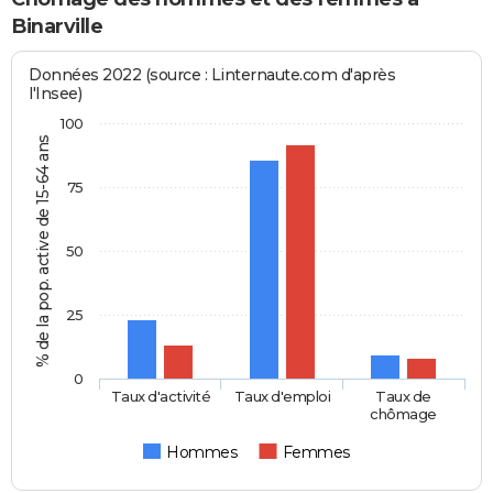
Binarville
Données 2022 (source : Linternaute.com d'après
l'Insee)
100
% de la pop. active de 15-64 ans
75
50
25
0
Taux d'activité
Taux d'emploi
Taux de
chômage
Hommes
Femmes