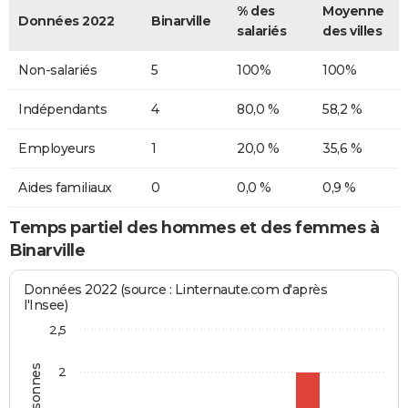
% des
Moyenne
Données 2022
Binarville
salariés
des villes
Non-salariés
5
100%
100%
Indépendants
4
80,0 %
58,2 %
Employeurs
1
20,0 %
35,6 %
Aides familiaux
0
0,0 %
0,9 %
Temps partiel des hommes et des femmes à
Binarville
Données 2022 (source : Linternaute.com d'après
l'Insee)
2,5
2