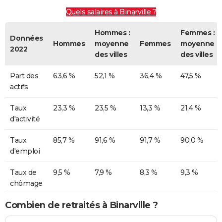
Quels salaires à Binarville ?
Hommes :
Femmes :
Données
Hommes
moyenne
Femmes
moyenne
2022
des villes
des villes
Part des
63,6 %
52,1 %
36,4 %
47,5 %
actifs
Taux
23,3 %
23,5 %
13,3 %
21,4 %
d'activité
Taux
85,7 %
91,6 %
91,7 %
90,0 %
d'emploi
Taux de
9,5 %
7,9 %
8,3 %
9,3 %
chômage
Combien de retraités à Binarville ?