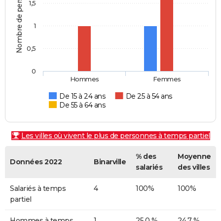
Nombre de personnes
1,5
1
0,5
0
Hommes
Femmes
De 15 à 24 ans
De 25 à 54 ans
De 55 à 64 ans
Les villes où vivent le plus de personnes à temps partiel
% des
Moyenne
Données 2022
Binarville
salariés
des villes
Salariés à temps
4
100%
100%
partiel
Hommes à temps
1
25,0 %
24,7 %