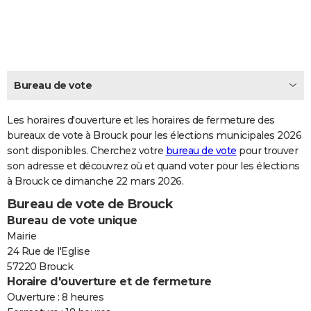
City break
Voyage de noces
Climat
Destinations
Voyage nature
Forum
+
PHOTO
GUIDES D'ACHAT
BONS PLANS
Bureau de vote
CARTE DE VOEUX
Les horaires d'ouverture et les horaires de fermeture des
Carte Bonne année
Carte Pâques
Carte de Noël
Carte Saint-Valentin
Carte d'anniversaire
DICTIONNAIRE
bureaux de vote à Brouck pour les élections municipales 2026
sont disponibles. Cherchez votre
bureau de vote
pour trouver
Biographies
Expressions
Dictionnaire
Citations
Proverbes
PROGRAMME TV
son adresse et découvrez où et quand voter pour les élections
à Brouck ce dimanche 22 mars 2026.
COPAINS D'AVANT
Bureau de vote de Brouck
Se connecter
Collèges
Universités
Service militaire
S'inscrire
Lycées
Primaires
Entreprises
Avis de recherche
AVIS DE DÉCÈS
Bureau de vote unique
Mairie
FORUM
24 Rue de l'Eglise
57220 Brouck
Lifestyle
Sport
Television
Cinema
Bricolage
Culture
Auto
Voyage
Horaire d'ouverture et de fermeture
Ouverture : 8 heures