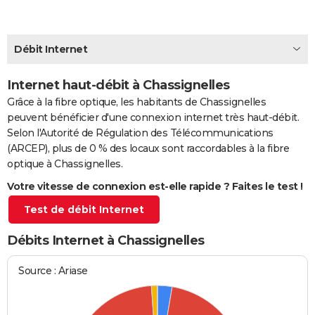
City break
Voyage de noces
Climat
Destinations
Voyage nature
Forum
+
PHOTO
GUIDES D'ACHAT
Débit Internet
BONS PLANS
Internet haut-débit à Chassignelles
Grâce à la fibre optique, les habitants de Chassignelles
CARTE DE VOEUX
peuvent bénéficier d'une connexion internet très haut-débit.
Carte Bonne année
Carte Pâques
Carte de Noël
Carte Saint-Valentin
Carte d'anniversaire
DICTIONNAIRE
Selon l'Autorité de Régulation des Télécommunications
(ARCEP), plus de 0 % des locaux sont raccordables à la fibre
Biographies
Expressions
Dictionnaire
Citations
Proverbes
PROGRAMME TV
optique à Chassignelles.
Votre vitesse de connexion est-elle rapide ? Faites le test !
COPAINS D'AVANT
Test de débit Internet
Se connecter
Collèges
Universités
Service militaire
S'inscrire
Lycées
Primaires
Entreprises
Avis de recherche
AVIS DE DÉCÈS
Débits Internet à Chassignelles
FORUM
Lifestyle
Sport
Television
Cinema
Bricolage
Culture
Auto
Voyage
Source : Ariase