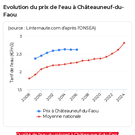
Evolution du prix de l'eau à Châteauneuf-du-
Faou
(source : Linternaute.com d'après l'ONSEA)
3
Tarif de l'eau (€/m3)
2,5
2
1,5
2016
2014
2024
2012
2022
2010
2020
2008
2018
Prix à Châteauneuf-du-Faou
Moyenne nationale
Qualité de l'eau du robinet à Châteauneuf-du-Faou