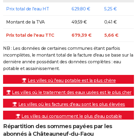
Prix total de l'eau HT
629,80 €
5,25 €
Montant de la TVA
49,59 €
0,41 €
Prix total de l'eau TTC
679,39 €
5,66 €
NB : Les données de certaines communes étant parfois
incomplètes, le montant total de la facture d'eau se base sur la
dernière année possédant des données complètes : eau
potable et assainissement.
Les villes où l'eau potable est la plus chère
Les villes où le traitement des eaux usées est le plus cher
Les villes où les factures d'eau sont les plus élevées
Les villes qui consomment le plus d'eau potable
Répartition des sommes payées par les
abonnés à Châteauneuf-du-Faou