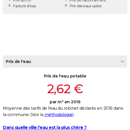
Prix du m3
Prix de l'abonnement
City break
Voyage de noces
Climat
Destinations
Voyage nature
Forum
+
Facture d'eau
Prix des eaux usées
PHOTO
GUIDES D'ACHAT
BONS PLANS
CARTE DE VOEUX
Carte Bonne année
Carte Pâques
Carte de Noël
Carte Saint-Valentin
Carte d'anniversaire
DICTIONNAIRE
Prix de l'eau
Biographies
Expressions
Dictionnaire
Citations
Proverbes
PROGRAMME TV
Prix de l'eau potable
COPAINS D'AVANT
2,62 €
Se connecter
Collèges
Universités
Service militaire
S'inscrire
Lycées
Primaires
Entreprises
Avis de recherche
AVIS DE DÉCÈS
FORUM
par m³ en 2016
Moyenne des tarifs de l'eau du robinet déclarés en 2016 dans
Lifestyle
Sport
Television
Cinema
Bricolage
Culture
Auto
Voyage
la commune. (Voir la
méthodologie
)
Dans quelle ville l'eau est la plus chère ?