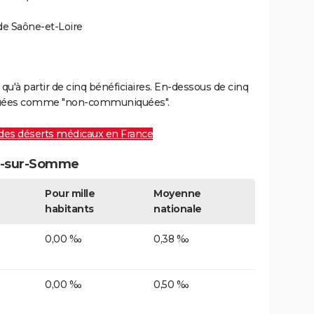
de Saône-et-Loire
u'à partir de cinq bénéficiaires. En-dessous de cinq
diquées comme "non-communiquées".
des déserts médicaux en France
sy-sur-Somme
Pour mille
Moyenne
habitants
nationale
0,00 ‰
0,38 ‰
0,00 ‰
0,50 ‰