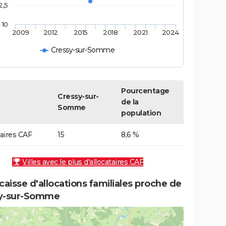
2,5
10
2009
2012
2015
2018
2021
2024
Cressy-sur-Somme
Pourcentage
Cressy-sur-
de la
Somme
population
taires CAF
15
8,6 %
Villes avec le plus d'allocataires CAF
caisse d'allocations familiales proche de
y-sur-Somme