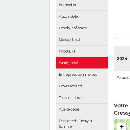
1
Immobilier
Automobile
Emploi, chômage
Météo, climat
Impôts, IFI
2024
Santé, social
Entreprises, commerces
Alloca
Ecoles, scolarité
Tourisme, loisirs
Votre 
Avis de décès
Cress
Déchetterie Cressy-sur-
+
Somme