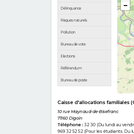
−
Délinquance
Risques naturels
Pollution
Bureau de vote
Elections
Référendum
Bureau de poste
Caisse d'allocations familiales 
10 rue Maynaud-de-Bisefranc
71160 Digoin
Téléphone :
32 30 (Du lundi au vendre
969 32 52 52 (Pour les étudiants. Du l