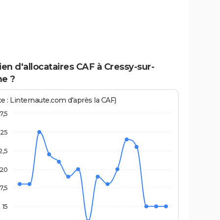
n d'allocataires CAF à Cressy-sur-
e ?
ce : Linternaute.com d'après la CAF)
7,5
25
2,5
20
7,5
15