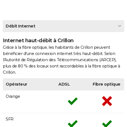
City break
Voyage de noces
Climat
Destinations
Voyage nature
Forum
+
PHOTO
GUIDES D'ACHAT
Débit Internet
BONS PLANS
Internet haut-débit à Crillon
CARTE DE VOEUX
Grâce à la fibre optique, les habitants de Crillon peuvent
Carte Bonne année
Carte Pâques
Carte de Noël
Carte Saint-Valentin
Carte d'anniversaire
DICTIONNAIRE
bénéficier d'une connexion internet très haut-débit. Selon
l'Autorité de Régulation des Télécommunications (ARCEP),
Biographies
Expressions
Dictionnaire
Citations
Proverbes
PROGRAMME TV
plus de 80 % des locaux sont raccordables à la fibre optique à
Crillon.
COPAINS D'AVANT
Opérateur
ADSL
Fibre optique
Se connecter
Collèges
Universités
Service militaire
S'inscrire
Lycées
Primaires
Entreprises
Avis de recherche
AVIS DE DÉCÈS
Orange
FORUM
Lifestyle
Sport
Television
Cinema
Bricolage
Culture
Auto
Voyage
SFR