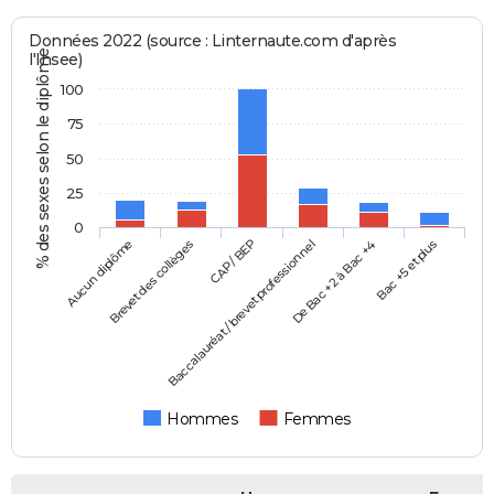
Données 2022 (source : Linternaute.com d'après
% des sexes selon le diplôme
l'Insee)
100
75
50
25
0
Aucun diplôme
Baccalauréat / brevet professionnel
CAP / BEP
Bac +5 et plus
Brevet des collèges
De Bac +2 à Bac +4
Hommes
Femmes