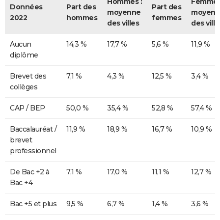
Hommes :
Femmes
Données
Part des
Part des
moyenne
moyenn
2022
hommes
femmes
des villes
des ville
Aucun
14,3 %
17,7 %
5,6 %
11,9 %
diplôme
Brevet des
7,1 %
4,3 %
12,5 %
3,4 %
collèges
CAP / BEP
50,0 %
35,4 %
52,8 %
57,4 %
Baccalauréat /
11,9 %
18,9 %
16,7 %
10,9 %
brevet
professionnel
De Bac +2 à
7,1 %
17,0 %
11,1 %
12,7 %
Bac +4
Bac +5 et plus
9,5 %
6,7 %
1,4 %
3,6 %