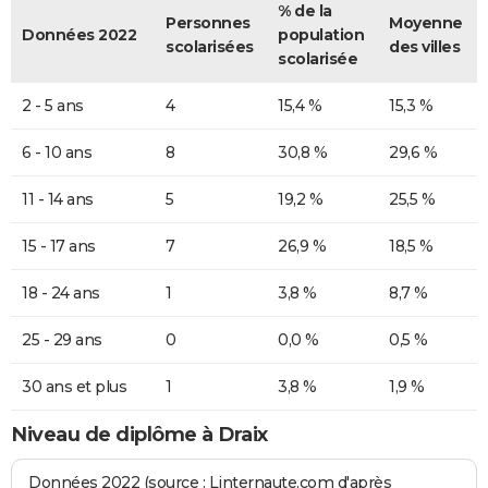
% de la
Personnes
Moyenne
Données 2022
population
scolarisées
des villes
scolarisée
2 - 5 ans
4
15,4 %
15,3 %
6 - 10 ans
8
30,8 %
29,6 %
11 - 14 ans
5
19,2 %
25,5 %
15 - 17 ans
7
26,9 %
18,5 %
18 - 24 ans
1
3,8 %
8,7 %
25 - 29 ans
0
0,0 %
0,5 %
30 ans et plus
1
3,8 %
1,9 %
Niveau de diplôme à Draix
Données 2022 (source : Linternaute.com d'après