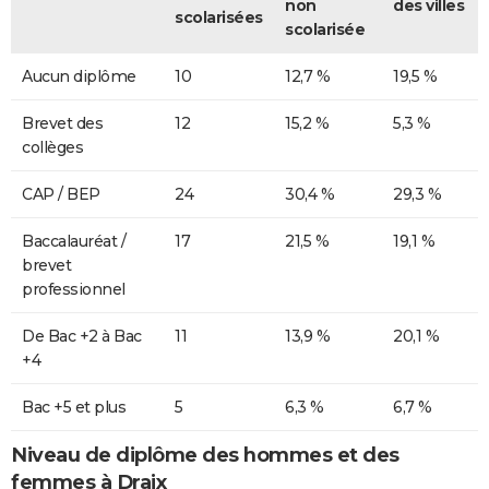
non
des villes
scolarisées
scolarisée
Aucun diplôme
10
12,7 %
19,5 %
Brevet des
12
15,2 %
5,3 %
collèges
CAP / BEP
24
30,4 %
29,3 %
Baccalauréat /
17
21,5 %
19,1 %
brevet
professionnel
De Bac +2 à Bac
11
13,9 %
20,1 %
+4
Bac +5 et plus
5
6,3 %
6,7 %
Niveau de diplôme des hommes et des
femmes à Draix