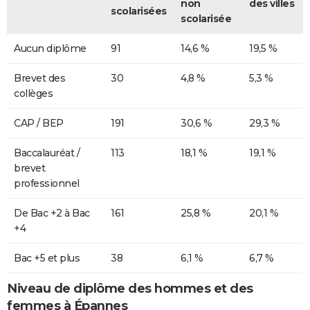
non
des villes
scolarisées
scolarisée
Aucun diplôme
91
14,6 %
19,5 %
Brevet des
30
4,8 %
5,3 %
collèges
CAP / BEP
191
30,6 %
29,3 %
Baccalauréat /
113
18,1 %
19,1 %
brevet
professionnel
De Bac +2 à Bac
161
25,8 %
20,1 %
+4
Bac +5 et plus
38
6,1 %
6,7 %
Niveau de diplôme des hommes et des
femmes à Épannes