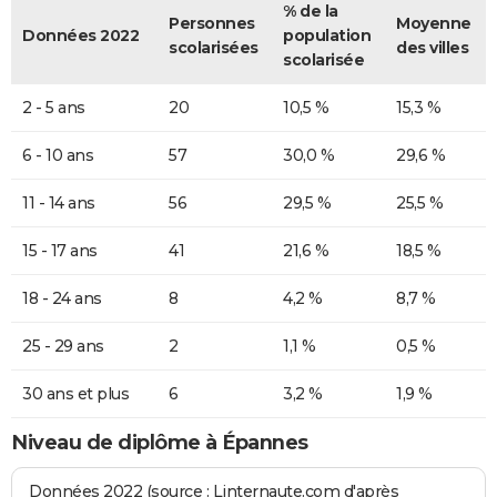
% de la
Personnes
Moyenne
Données 2022
population
scolarisées
des villes
scolarisée
2 - 5 ans
20
10,5 %
15,3 %
6 - 10 ans
57
30,0 %
29,6 %
11 - 14 ans
56
29,5 %
25,5 %
15 - 17 ans
41
21,6 %
18,5 %
18 - 24 ans
8
4,2 %
8,7 %
25 - 29 ans
2
1,1 %
0,5 %
30 ans et plus
6
3,2 %
1,9 %
Niveau de diplôme à Épannes
Données 2022 (source : Linternaute.com d'après