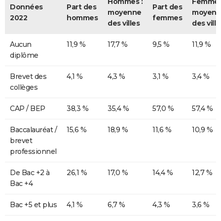
Hommes :
Femmes
Données
Part des
Part des
moyenne
moyenn
2022
hommes
femmes
des villes
des ville
Aucun
11,9 %
17,7 %
9,5 %
11,9 %
diplôme
Brevet des
4,1 %
4,3 %
3,1 %
3,4 %
collèges
CAP / BEP
38,3 %
35,4 %
57,0 %
57,4 %
Baccalauréat /
15,6 %
18,9 %
11,6 %
10,9 %
brevet
professionnel
De Bac +2 à
26,1 %
17,0 %
14,4 %
12,7 %
Bac +4
Bac +5 et plus
4,1 %
6,7 %
4,3 %
3,6 %