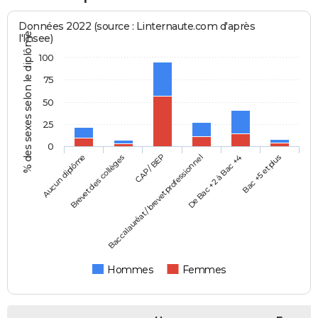
Données 2022 (source : Linternaute.com d'après
% des sexes selon le diplôme
l'Insee)
100
75
50
25
0
Aucun diplôme
Baccalauréat / brevet professionnel
CAP / BEP
Bac +5 et plus
Brevet des collèges
De Bac +2 à Bac +4
Hommes
Femmes