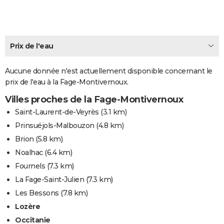
City break
Voyage de noces
Climat
Destinations
Voyage nature
Forum
+
PHOTO
GUIDES D'ACHAT
Prix de l'eau
BONS PLANS
Aucune donnée n'est actuellement disponible concernant le
CARTE DE VOEUX
prix de l'eau à la Fage-Montivernoux.
Carte Bonne année
Carte Pâques
Carte de Noël
Carte Saint-Valentin
Carte d'anniversaire
DICTIONNAIRE
Villes proches de la Fage-Montivernoux
Biographies
Expressions
Dictionnaire
Citations
Proverbes
Saint-Laurent-de-Veyrès
(3.1 km)
PROGRAMME TV
Prinsuéjols-Malbouzon
(4.8 km)
COPAINS D'AVANT
Brion
(5.8 km)
Se connecter
Collèges
Universités
Service militaire
S'inscrire
Lycées
Primaires
Entreprises
Avis de recherche
Noalhac
(6.4 km)
AVIS DE DÉCÈS
Fournels
(7.3 km)
FORUM
La Fage-Saint-Julien
(7.3 km)
Lifestyle
Sport
Television
Cinema
Bricolage
Culture
Auto
Voyage
Les Bessons
(7.8 km)
Lozère
Occitanie