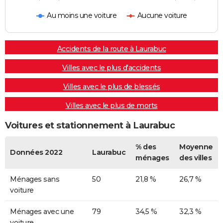
Au moins une voiture
Aucune voiture
Accidents de la route à Laurabuc
Villes avec le plus d'accidents
Villes avec le plus de blessés
Villes avec le plus de morts
Voitures et stationnement à Laurabuc
% des
Moyenne
Données 2022
Laurabuc
ménages
des villes
Ménages sans
50
21,8 %
26,7 %
voiture
Ménages avec une
79
34,5 %
32,3 %
voiture