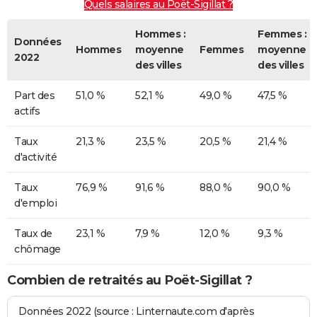
Quels salaires au Poët-Sigillat ?
Hommes :
Femmes :
Données
Hommes
moyenne
Femmes
moyenne
2022
des villes
des villes
Part des
51,0 %
52,1 %
49,0 %
47,5 %
actifs
Taux
21,3 %
23,5 %
20,5 %
21,4 %
d'activité
Taux
76,9 %
91,6 %
88,0 %
90,0 %
d'emploi
Taux de
23,1 %
7,9 %
12,0 %
9,3 %
chômage
Combien de retraités au Poët-Sigillat ?
Données 2022 (source : Linternaute.com d'après