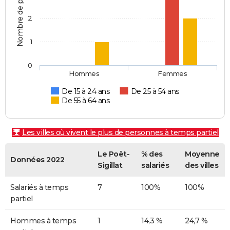
Nombre de personnes
2
1
0
Hommes
Femmes
De 15 à 24 ans
De 25 à 54 ans
De 55 à 64 ans
Les villes où vivent le plus de personnes à temps partiel
Le Poët-
% des
Moyenne
Données 2022
Sigillat
salariés
des villes
Salariés à temps
7
100%
100%
partiel
Hommes à temps
1
14,3 %
24,7 %