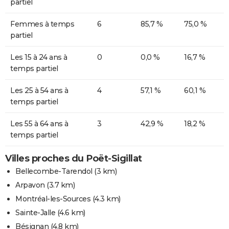
partiel
Femmes à temps
6
85,7 %
75,0 %
partiel
Les 15 à 24 ans à
0
0,0 %
16,7 %
temps partiel
Les 25 à 54 ans à
4
57,1 %
60,1 %
temps partiel
Les 55 à 64 ans à
3
42,9 %
18,2 %
temps partiel
Villes proches du Poët-Sigillat
Bellecombe-Tarendol
(3 km)
Arpavon
(3.7 km)
Montréal-les-Sources
(4.3 km)
Sainte-Jalle
(4.6 km)
Bésignan
(4.8 km)