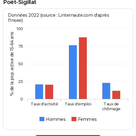
Poët-Sigillat
Données 2022 (source : Linternaute.com d'après
l'Insee)
100
% de la pop. active de 15-64 ans
75
50
25
0
Taux d'activité
Taux d'emploi
Taux de
chômage
Hommes
Femmes