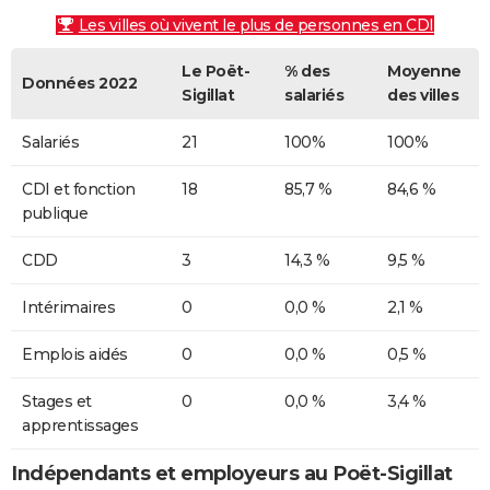
Les villes où vivent le plus de personnes en CDI
Le Poët-
% des
Moyenne
Données 2022
Sigillat
salariés
des villes
Salariés
21
100%
100%
CDI et fonction
18
85,7 %
84,6 %
publique
CDD
3
14,3 %
9,5 %
Intérimaires
0
0,0 %
2,1 %
Emplois aidés
0
0,0 %
0,5 %
Stages et
0
0,0 %
3,4 %
apprentissages
Indépendants et employeurs au Poët-Sigillat