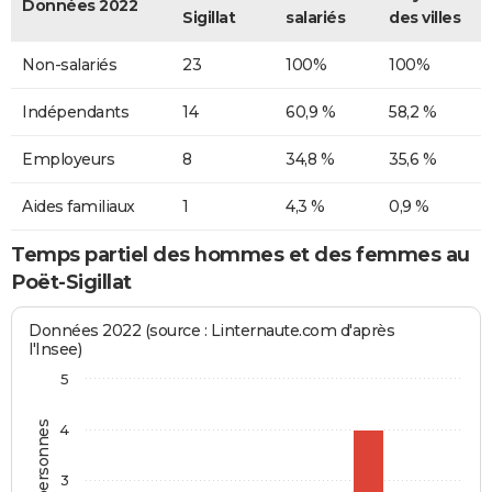
Données 2022
Sigillat
salariés
des villes
Non-salariés
23
100%
100%
Indépendants
14
60,9 %
58,2 %
Employeurs
8
34,8 %
35,6 %
Aides familiaux
1
4,3 %
0,9 %
Temps partiel des hommes et des femmes au
Poët-Sigillat
Données 2022 (source : Linternaute.com d'après
l'Insee)
5
4
3