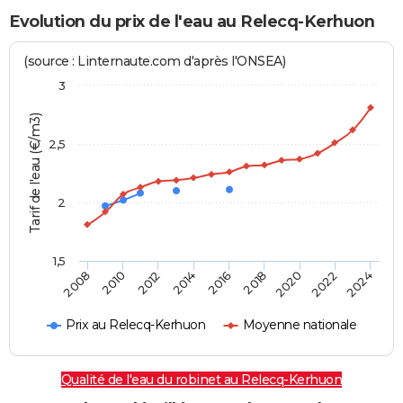
Evolution du prix de l'eau au Relecq-Kerhuon
(source : Linternaute.com d'après l'ONSEA)
3
Tarif de l'eau (€/m3)
2,5
2
1,5
2016
2014
2024
2012
2022
2010
2020
2008
2018
Prix au Relecq-Kerhuon
Moyenne nationale
Qualité de l'eau du robinet au Relecq-Kerhuon