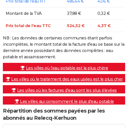
Prix total de l'eau HT
486,64 €
4,06 €
Montant de la TVA
37,88 €
0,32 €
Prix total de l'eau TTC
524,52 €
4,37 €
NB : Les données de certaines communes étant parfois
incomplètes, le montant total de la facture d'eau se base sur la
dernière année possédant des données complètes : eau
potable et assainissement.
Les villes où l'eau potable est la plus chère
Les villes où le traitement des eaux usées est le plus cher
Les villes où les factures d'eau sont les plus élevées
Les villes qui consomment le plus d'eau potable
Répartition des sommes payées par les
abonnés au Relecq-Kerhuon