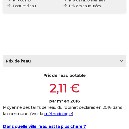
Prix du m3
Prix de l'abonnement
City break
Voyage de noces
Climat
Destinations
Voyage nature
Forum
+
Facture d'eau
Prix des eaux usées
PHOTO
GUIDES D'ACHAT
BONS PLANS
CARTE DE VOEUX
Carte Bonne année
Carte Pâques
Carte de Noël
Carte Saint-Valentin
Carte d'anniversaire
DICTIONNAIRE
Prix de l'eau
Biographies
Expressions
Dictionnaire
Citations
Proverbes
PROGRAMME TV
Prix de l'eau potable
COPAINS D'AVANT
2,11 €
Se connecter
Collèges
Universités
Service militaire
S'inscrire
Lycées
Primaires
Entreprises
Avis de recherche
AVIS DE DÉCÈS
FORUM
par m³ en 2016
Moyenne des tarifs de l'eau du robinet déclarés en 2016 dans
Lifestyle
Sport
Television
Cinema
Bricolage
Culture
Auto
Voyage
la commune. (Voir la
méthodologie
)
Dans quelle ville l'eau est la plus chère ?